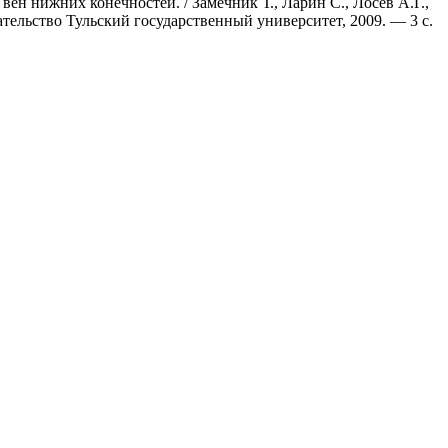
н нижних конечностей. / Замечник Т., Ларин С., Лосев А.Г.,
дательство Тульский государственный университет, 2009. — 3 с.