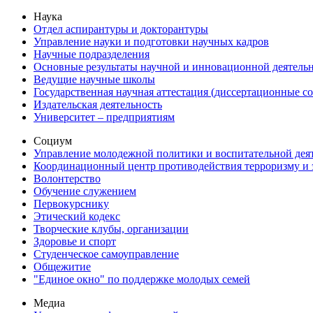
Наука
Отдел аспирантуры и докторантуры
Управление науки и подготовки научных кадров
Научные подразделения
Основные результаты научной и инновационной деятель
Ведущие научные школы
Государственная научная аттестация (диссертационные с
Издательская деятельность
Университет – предприятиям
Социум
Управление молодежной политики и воспитательной дея
Координационный центр противодействия терроризму и 
Волонтерство
Обучение служением
Первокурснику
Этический кодекс
Творческие клубы, организации
Здоровье и спорт
Студенческое самоуправление
Общежитие
"Единое окно" по поддержке молодых семей
Медиа