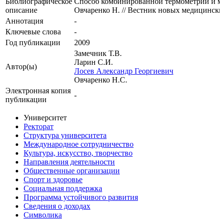
Библиографическое
Способ комбинированной термометрии и ма
описание
Овчаренко Н. // Вестник новых медицинских
Аннотация
-
Ключевые cлова
-
Год публикации
2009
Замечник Т.В.
Ларин С.И.
Автор(ы)
Лосев Александр Георгиевич
Овчаренко Н.С.
Электронная копия
-
публикации
Университет
Ректорат
Структура университета
Международное сотрудничество
Культура, искусство, творчество
Направления деятельности
Общественные организации
Спорт и здоровье
Социальная поддержка
Программа устойчивого развития
Сведения о доходах
Символика