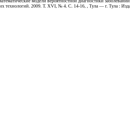
тематические модели вероятностной диагностики заболеваний ве
 технологий. 2009. Т. XVI, № 4. С. 14-16, , Тула — г. Тула : Из