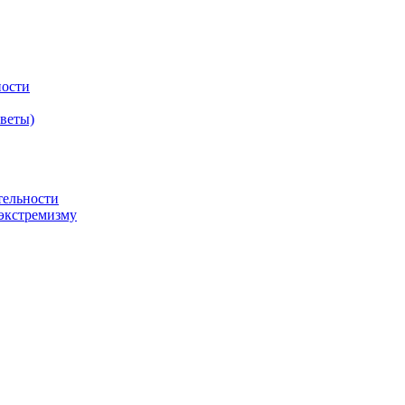
ности
оветы)
тельности
экстремизму