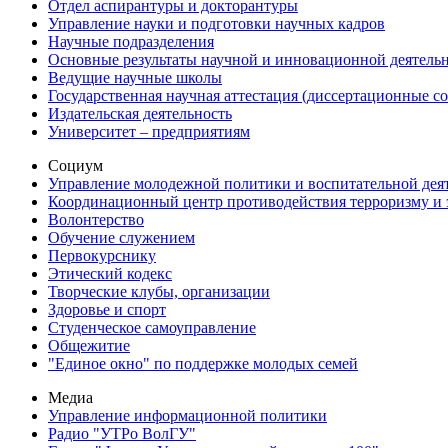
Отдел аспирантуры и докторантуры
Управление науки и подготовки научных кадров
Научные подразделения
Основные результаты научной и инновационной деятель
Ведущие научные школы
Государственная научная аттестация (диссертационные с
Издательская деятельность
Университет – предприятиям
Социум
Управление молодежной политики и воспитательной дея
Координационный центр противодействия терроризму и 
Волонтерство
Обучение служением
Первокурснику
Этический кодекс
Творческие клубы, организации
Здоровье и спорт
Студенческое самоуправление
Общежитие
"Единое окно" по поддержке молодых семей
Медиа
Управление информационной политики
Радио "УТРо ВолГУ"