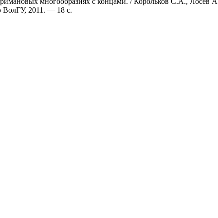
имановых многообразиях с концами. / Корольков С.А., Лосев А.Г
 ВолГУ, 2011. — 18 с.