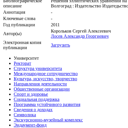
Библиографическое
Решения эллиптических уравнений на р
описание
Волгоград : Издательство Издатедьство
Аннотация
-
Ключевые cлова
-
Год публикации
2011
Корольков Сергей Алексеевич
Автор(ы)
Лосев Александр Георгиевич
Электронная копия
Загрузить
публикации
Университет
Ректорат
Структура университета
Международное сотрудничество
Культура, искусство, творчество
Направления деятельности
Общественные организации
Спорт и здоровье
Социальная поддержка
Программа устойчивого развития
Сведения о доходах
Символика
Экскурсионно-музейный комплекс
Эндаумент-фонд