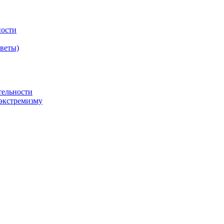
ности
оветы)
тельности
экстремизму