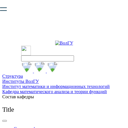
Ваш браузер устарел и не обеспечивает полноценную и
безопасную работу с сайтом. Пожалуйста
обновите браузер
,
чтобы улучшить взаимодействие с сайтом.
Структура
Институты ВолГУ
Институт математики и информационных технологий
Кафедра математического анализа и теории функций
Состав кафедры
Title