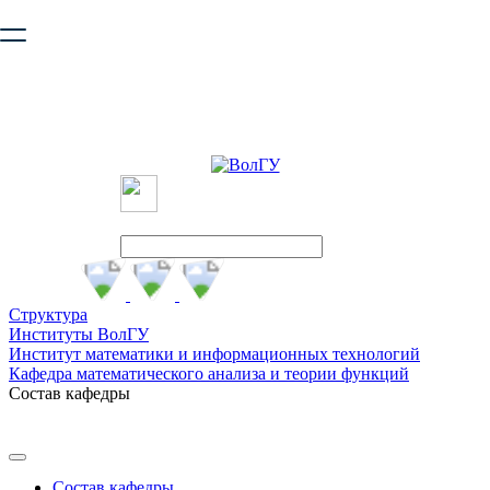
Ваш браузер устарел и не обеспечивает полноценную и
безопасную работу с сайтом. Пожалуйста
обновите браузер
,
чтобы улучшить взаимодействие с сайтом.
Структура
Институты ВолГУ
Институт математики и информационных технологий
Кафедра математического анализа и теории функций
Состав кафедры
Состав кафедры