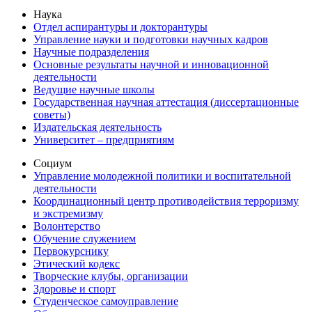
Наука
Отдел аспирантуры и докторантуры
Управление науки и подготовки научных кадров
Научные подразделения
Основные результаты научной и инновационной
деятельности
Ведущие научные школы
Государственная научная аттестация (диссертационные
советы)
Издательская деятельность
Университет – предприятиям
Социум
Управление молодежной политики и воспитательной
деятельности
Координационный центр противодействия терроризму
и экстремизму
Волонтерство
Обучение служением
Первокурснику
Этический кодекс
Творческие клубы, организации
Здоровье и спорт
Студенческое самоуправление