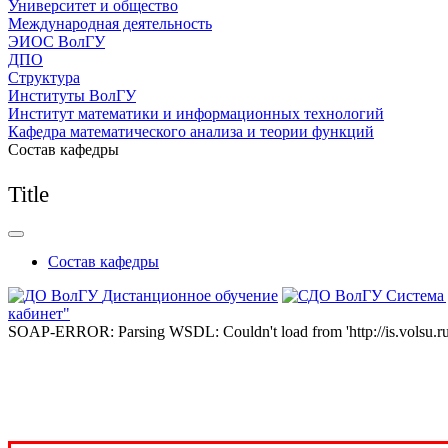
Университет и общество
Международная деятельность
ЭИОС ВолГУ
ДПО
Структура
Институты ВолГУ
Институт математики и информационных технологий
Кафедра математического анализа и теории функций
Состав кафедры
Title
Состав кафедры
Дистанционное обучение
Система
кабинет"
SOAP-ERROR: Parsing WSDL: Couldn't load from 'http://is.volsu.ru/1cu