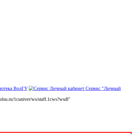
иотека ВолГУ
Сервис "Личный
volsu.ru/1cuniver/ws/staff.1cws?wsdl"