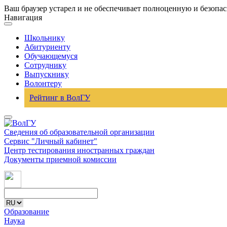
Ваш браузер устарел и не обеспечивает полноценную и безопа
Навигация
Школьнику
Абитуриенту
Обучающемуся
Сотруднику
Выпускнику
Волонтеру
Рейтинг в ВолГУ
Сведения об образовательной организации
Сервис "Личный кабинет"
Центр тестирования иностранных граждан
Документы приемной комиссии
Образование
Наука