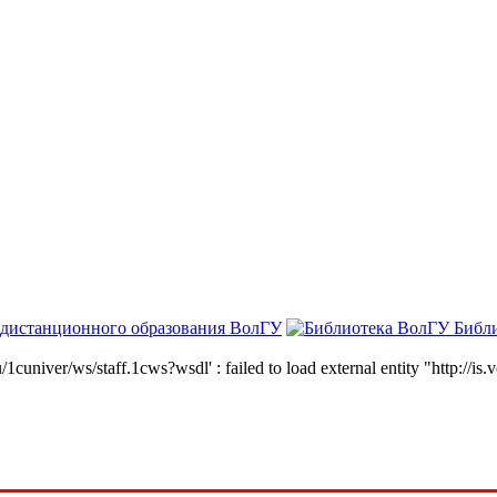
 дистанционного образования ВолГУ
Библ
niver/ws/staff.1cws?wsdl' : failed to load external entity "http://is.