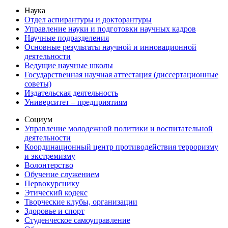
Наука
Отдел аспирантуры и докторантуры
Управление науки и подготовки научных кадров
Научные подразделения
Основные результаты научной и инновационной
деятельности
Ведущие научные школы
Государственная научная аттестация (диссертационные
советы)
Издательская деятельность
Университет – предприятиям
Социум
Управление молодежной политики и воспитательной
деятельности
Координационный центр противодействия терроризму
и экстремизму
Волонтерство
Обучение служением
Первокурснику
Этический кодекс
Творческие клубы, организации
Здоровье и спорт
Студенческое самоуправление