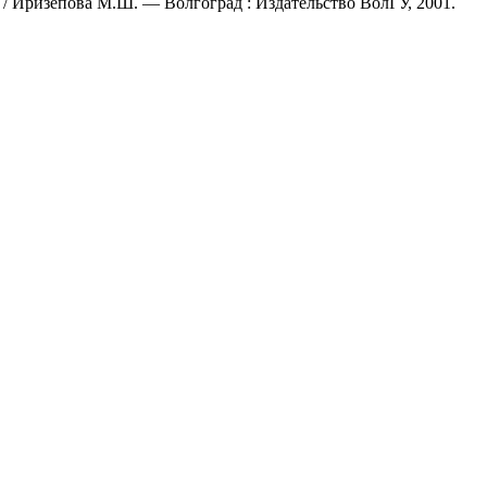
/ Иризепова М.Ш. — Волгоград : Издательство ВолГУ, 2001.