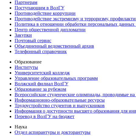
Партнерам
Поступающим в ВолГУ
Противодействие коррупции
Противодействие экстремизму и терроризму, профилакти
Политика в отношении обработки персональных данных
Центр общественной дипломатии
Закупки
Почтовый сервис
Объединенный ведомственный архив
Телефонный справочник
Образование
Институты
Университетский колледж
Управление образовательных программ
Волжский филиал ВолГУ
Образование за рубежом
Всероссийские студенческие олимпиады, проводимые на
Информационно-образовательные ресурсы
Трудоустройство студентов и выпускников
Информация о доступности высшего образования для ин
Перевод в ВолГУ на бюджет
Наука
Отдел аспирантуры и докторантуры