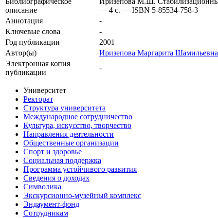
Библиографическое
Иризепова М.Ш. Стабилизационный 
описание
— 4 с. — ISBN 5-85534-758-3
Аннотация
-
Ключевые cлова
-
Год публикации
2001
Автор(ы)
Иризепова Маргарита Шамильевна
Электронная копия
-
публикации
Университет
Ректорат
Структура университета
Международное сотрудничество
Культура, искусство, творчество
Направления деятельности
Общественные организации
Спорт и здоровье
Социальная поддержка
Программа устойчивого развития
Сведения о доходах
Символика
Экскурсионно-музейный комплекс
Эндаумент-фонд
Сотрудникам