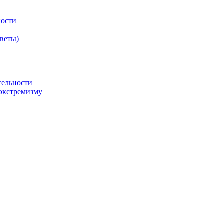
ности
оветы)
тельности
экстремизму