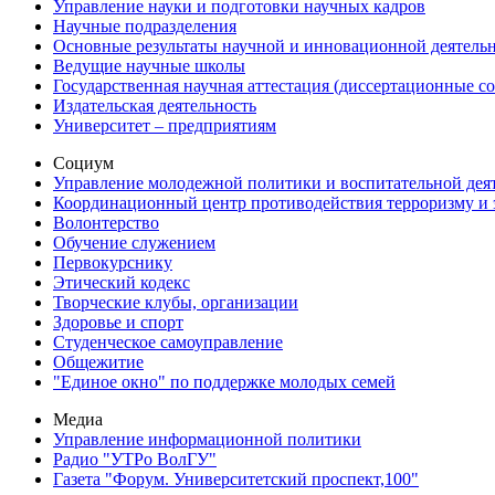
Управление науки и подготовки научных кадров
Научные подразделения
Основные результаты научной и инновационной деятель
Ведущие научные школы
Государственная научная аттестация (диссертационные с
Издательская деятельность
Университет – предприятиям
Социум
Управление молодежной политики и воспитательной дея
Координационный центр противодействия терроризму и 
Волонтерство
Обучение служением
Первокурснику
Этический кодекс
Творческие клубы, организации
Здоровье и спорт
Студенческое самоуправление
Общежитие
"Единое окно" по поддержке молодых семей
Медиа
Управление информационной политики
Радио "УТРо ВолГУ"
Газета "Форум. Университетский проспект,100"