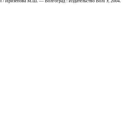
/ Иризепова М.Ш. — Волгоград : Издательство ВолГУ, 2004.