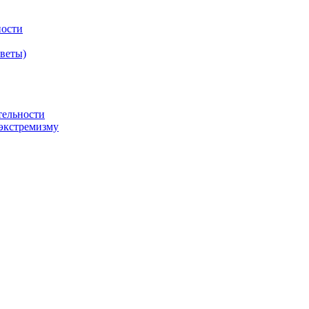
ности
оветы)
тельности
экстремизму