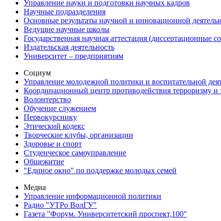
Управление науки и подготовки научных кадров
Научные подразделения
Основные результаты научной и инновационной деятель
Ведущие научные школы
Государственная научная аттестация (диссертационные с
Издательская деятельность
Университет – предприятиям
Социум
Управление молодежной политики и воспитательной дея
Координационный центр противодействия терроризму и 
Волонтерство
Обучение служением
Первокурснику
Этический кодекс
Творческие клубы, организации
Здоровье и спорт
Студенческое самоуправление
Общежитие
"Единое окно" по поддержке молодых семей
Медиа
Управление информационной политики
Радио "УТРо ВолГУ"
Газета "Форум. Университетский проспект,100"