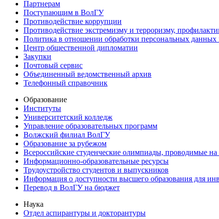
Партнерам
Поступающим в ВолГУ
Противодействие коррупции
Противодействие экстремизму и терроризму, профилакти
Политика в отношении обработки персональных данных
Центр общественной дипломатии
Закупки
Почтовый сервис
Объединенный ведомственный архив
Телефонный справочник
Образование
Институты
Университетский колледж
Управление образовательных программ
Волжский филиал ВолГУ
Образование за рубежом
Всероссийские студенческие олимпиады, проводимые на
Информационно-образовательные ресурсы
Трудоустройство студентов и выпускников
Информация о доступности высшего образования для ин
Перевод в ВолГУ на бюджет
Наука
Отдел аспирантуры и докторантуры