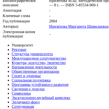
Библиографическое
Иризепова М.Ш. Методические прие
описание
— 8 с. — ISBN 5-85534-969-1
Аннотация
-
Ключевые cлова
-
Год публикации
2004
Автор(ы)
Иризепова Маргарита Шамильевна
Электронная копия
-
публикации
Университет
Ректорат
Структура университета
Международное сотрудничество
Культура, искусство, творчество
Направления деятельности
Общественные организации
Спорт и здоровье
Социальная поддержка
Программа устойчивого развития
Сведения о доходах
Символика
Экскурсионно-музейный комплекс
Эндаумент-фонд
Сотрудникам