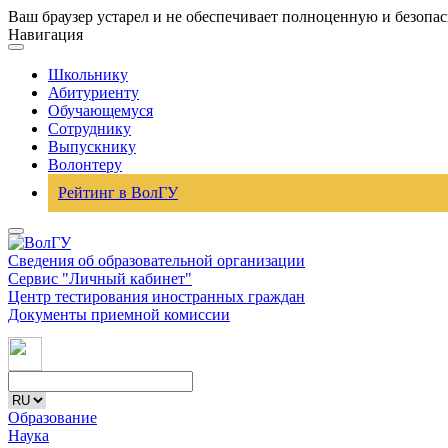
Ваш браузер устарел и не обеспечивает полноценную и безопа
Навигация
Школьнику
Абитуриенту
Обучающемуся
Сотруднику
Выпускнику
Волонтеру
Рейтинг в ВолГУ
Сведения об образовательной организации
Сервис "Личный кабинет"
Центр тестирования иностранных граждан
Документы приемной комиссии
Образование
Наука