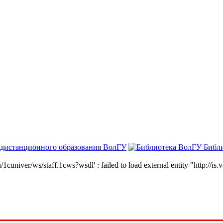
 дистанционного образования ВолГУ
Библ
niver/ws/staff.1cws?wsdl' : failed to load external entity "http://is.