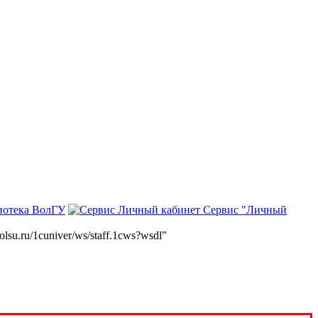
иотека ВолГУ
Сервис "Личный
volsu.ru/1cuniver/ws/staff.1cws?wsdl"