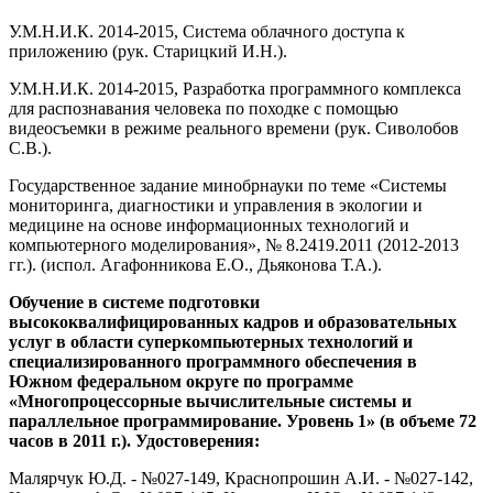
У.М.Н.И.К. 2014-2015, Система облачного доступа к
приложению (рук. Старицкий И.Н.).
У.М.Н.И.К. 2014-2015, Разработка программного комплекса
для распознавания человека по походке с помощью
видеосъемки в режиме реального времени (рук. Сиволобов
С.В.).
Государственное задание минобрнауки по теме «Системы
мониторинга, диагностики и управления в экологии и
медицине на основе информационных технологий и
компьютерного моделирования», № 8.2419.2011 (2012-2013
гг.). (испол. Агафонникова Е.О., Дьяконова Т.А.).
Обучение в системе подготовки
высококвалифицированных кадров и образовательных
услуг в области суперкомпьютерных технологий и
специализированного программного обеспечения в
Южном федеральном округе по программе
«Многопроцессорные вычислительные системы и
параллельное программирование. Уровень 1» (в объеме 72
часов в 2011 г.). Удостоверения:
Малярчук Ю.Д. - №027-149, Краснопрошин А.И. - №027-142,