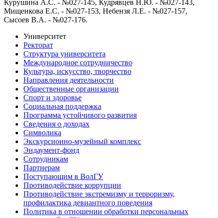
Курушина А.С. - №027-145, Кудрявцев Н.Ю. - №027-143,
Мищенкова Е.С. - №027-153, Небензя Л.Е. - №027-157,
Сысоев В.А. - №027-176.
Университет
Ректорат
Структура университета
Международное сотрудничество
Культура, искусство, творчество
Направления деятельности
Общественные организации
Спорт и здоровье
Социальная поддержка
Программа устойчивого развития
Сведения о доходах
Символика
Экскурсионно-музейный комплекс
Эндаумент-фонд
Сотрудникам
Партнерам
Поступающим в ВолГУ
Противодействие коррупции
Противодействие экстремизму и терроризму,
профилактика девиантного поведения
Политика в отношении обработки персональных