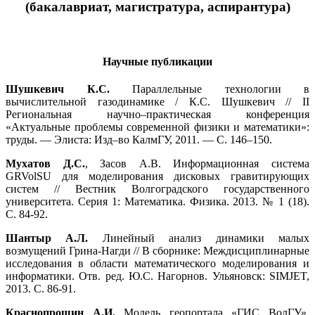
(бакалавриат, магистратура, аспирантура)
Научные публикации
Шушкевич К.С.
Параллельные технологии в
вычислительной газодинамике / К.С. Шушкевич // II
Региональная научно–практическая конференция
«Актуальные проблемы современной физики и математики»:
труды. — Элиста: Изд–во КалмГУ, 2011. — С. 146–150.
Мухатов Д.С.
, Засов А.В. Информационная система
GRVolSU для моделирования дисковых гравитирующих
систем // Вестник Волгоградского государственного
университета. Серия 1: Математика. Физика. 2013. № 1 (18).
С. 84-92.
Шантыр А.Л.
Линейный анализ динамики малых
возмущений Грина-Нагди // В сборнике: Междисциплинарные
исследования в области математического моделирования и
информатики. Отв. ред. Ю.C. Нагорнов. Ульяновск: SIMJET,
2013. С. 86-91.
Краснопрошин А.И.
Модель геопортала «ГИС ВолГУ».