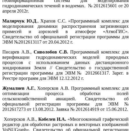
геоинформационная система для моделирования
гидродинамических течений в водоемах. № 2012615601 от 20
апреля 2012г.
Малярчук Ю.Д
., Храпов С.С. «Программный комплекс для
моделирования динамики распространения загрязняющих
примесей и аэрозолей в атмосфере «АтмоГИС».
Свидетельство об официальной регистрации программы для
ЭВМ №2012613117 от 20.04.2012 г.
Писарев А.В.,
Сиволобов С.В.
Программный комплекс для
верификации гидродинамических моделей природных
процессов с использованием данных дистанционного
зондирования Земли // Свидетельство о государственной
регистрации программы для ЭВМ№ 2012661317. Зарег. в
Реестре программ для ЭВМ 12.12.2012 г.
Жумалиев А.Г.
, Хоперсков А.В. Программный комплекс для
оптимизации процесса обработки полей
сельскохозяйственной авиацией. Свидетельство об
официальной регистрации программы для ЭВМ №
2012617273 от 13.08.2012. Заявка № 2012614919 от 15.06.2012.
Хоперсков А.В.,
Кобелев И.А.
«Многооконный графический
редактор для обработки растровых и векторных изображений
VolSUGraph». Свидетельство об официальной регистрации