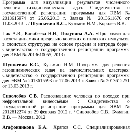
Программа для визуализации результатов численного
решения газодинамических задач: Свидетельство о
государственной регистрации программы для ЭВМ №
2013615974 от 25.06.2013 г. Заявка № 2013611676 от
11.03.2013 г. /
Шушкевич К.С.
, Кузьмин Н.М., Королев В.В.
Пак А.В., Конобеева Н.Н.,
Полунина А.А.
«Программа для
расчета динамики предельно коротких оптических импульсов
в слоистых структурах на основе графена и нитрида бора».
Свидетельство о государственной регистрации программы
для ЭВМ № 2013610055, 2013 г.
Шушкевич К.С.
, Кузьмин Н.М. Программа для решения
газодинамических задач на вычислительных кластерах:
Свидетельство о государственной регистрации программы
для ЭВМ № 2013615593 от 17.06.2013 г. Заявка № 2013612251
от 13.03.2013 г.
Сиволобов С.В.
Распознавание человека по походке при
нефронтальной видеосъёмке : Свидетельство о
государственной регистрации программы для ЭВМ №
2012612274 от 29 февраля 2012 г. / Сиволобов С.В., Бумагин
В.В. — Москва, 2012.
Агафонникова Е.А.
, Храпов С.С. Специализированная