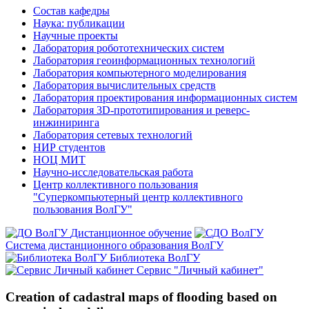
Состав кафедры
Наука: публикации
Научные проекты
Лаборатория робототехнических систем
Лаборатория геоинформационных технологий
Лаборатория компьютерного моделирования
Лаборатория вычислительных средств
Лаборатория проектирования информационных систем
Лаборатория 3D-прототипирования и реверс-
инжиниринга
Лаборатория сетевых технологий
НИР студентов
НОЦ МИТ
Научно-исследовательская работа
Центр коллективного пользования
"Суперкомпьютерный центр коллективного
пользования ВолГУ"
Дистанционное обучение
Система дистанционного образования ВолГУ
Библиотека ВолГУ
Сервис "Личный кабинет"
Creation of cadastral maps of flooding based on