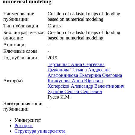
numerical modeling
Наименование
Creation of cadastral maps of flooding
публикации
based on numerical modeling
Тип публикации
Статья
Библиографическое
Creation of cadastral maps of flooding
описание
based on numerical modeling
Аннотация
-
Ключевые cлова
-
Год публикации
2019
Тертычная Анна Сергеевна
Дьяконова Татьяна Андреевна
Агафонникова Екатерина Олеговна
Автор(ы)
Кликунова Анна Юрьевна
Хоперсков Александр Валентинович
Храпов Сергей Сергеевич
Гусев И.М.
Электронная копия
-
публикации
Университет
Ректорат
Структура университета