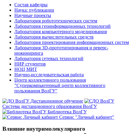
Состав кафедры
Наука: публикации
Научные проекты
Лаборатория робототехнических систем
Лаборатория геоинформационных технологий
Лаборатория компьютерного моделирования
Лаборатория вычислительных средств
Лаборатория проектирования информационных систем
Лаборатория 3D-прототипирования и реверс-
инжиниринга
Лаборатория сетевых технологий
НИР студентов
НОЦ МИТ
Научно-исследовательская работа
Центр коллективного пользования
"Суперкомпьютерный центр коллективного
пользования ВолГУ"
Дистанционное обучение
Система дистанционного образования ВолГУ
Библиотека ВолГУ
Сервис "Личный кабинет"
Влияние внутримолекулярного