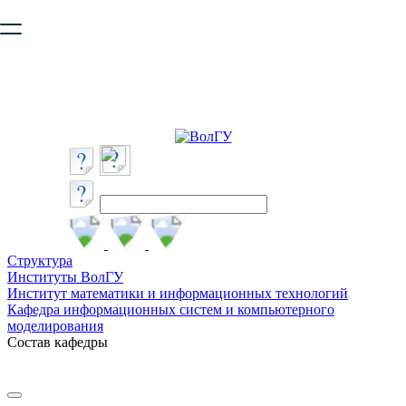
Ваш браузер устарел и не обеспечивает полноценную и
безопасную работу с сайтом. Пожалуйста
обновите браузер
,
чтобы улучшить взаимодействие с сайтом.
Структура
Институты ВолГУ
Институт математики и информационных технологий
Кафедра информационных систем и компьютерного
моделирования
Состав кафедры