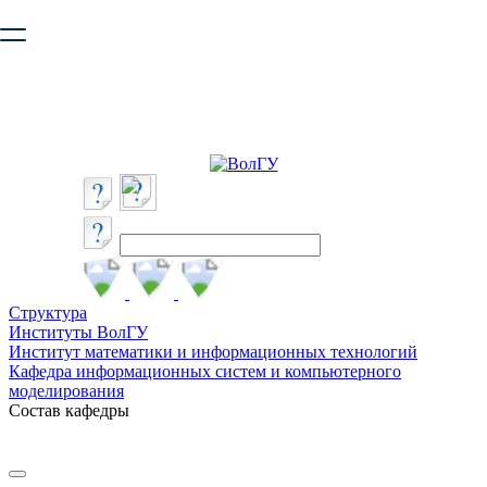
Ваш браузер устарел и не обеспечивает полноценную и
безопасную работу с сайтом. Пожалуйста
обновите браузер
,
чтобы улучшить взаимодействие с сайтом.
Структура
Институты ВолГУ
Институт математики и информационных технологий
Кафедра информационных систем и компьютерного
моделирования
Состав кафедры