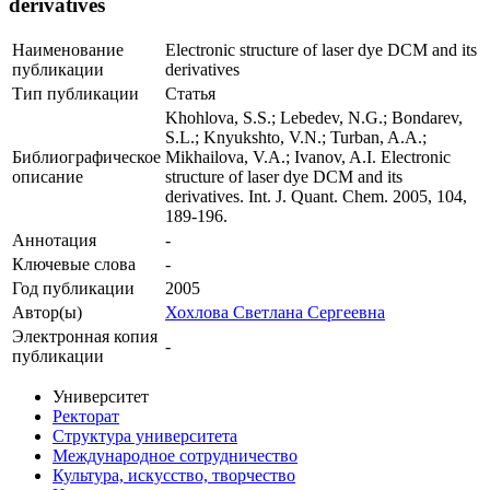
derivatives
Наименование
Electronic structure of laser dye DCM and its
публикации
derivatives
Тип публикации
Статья
Khohlova, S.S.; Lebedev, N.G.; Bondarev,
S.L.; Knyukshto, V.N.; Turban, A.A.;
Библиографическое
Mikhailova, V.A.; Ivanov, A.I. Electronic
описание
structure of laser dye DCM and its
derivatives. Int. J. Quant. Chem. 2005, 104,
189-196.
Аннотация
-
Ключевые cлова
-
Год публикации
2005
Автор(ы)
Хохлова Светлана Сергеевна
Электронная копия
-
публикации
Университет
Ректорат
Структура университета
Международное сотрудничество
Культура, искусство, творчество