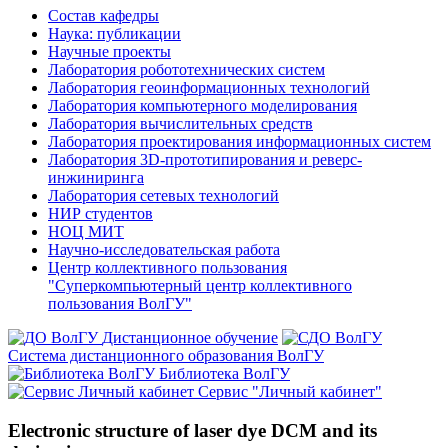
Состав кафедры
Наука: публикации
Научные проекты
Лаборатория робототехнических систем
Лаборатория геоинформационных технологий
Лаборатория компьютерного моделирования
Лаборатория вычислительных средств
Лаборатория проектирования информационных систем
Лаборатория 3D-прототипирования и реверс-
инжиниринга
Лаборатория сетевых технологий
НИР студентов
НОЦ МИТ
Научно-исследовательская работа
Центр коллективного пользования
"Суперкомпьютерный центр коллективного
пользования ВолГУ"
Дистанционное обучение
Система дистанционного образования ВолГУ
Библиотека ВолГУ
Сервис "Личный кабинет"
Electronic structure of laser dye DCM and its