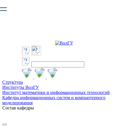
Ваш браузер устарел и не обеспечивает полноценную и
безопасную работу с сайтом. Пожалуйста
обновите браузер
,
чтобы улучшить взаимодействие с сайтом.
Структура
Институты ВолГУ
Институт математики и информационных технологий
Кафедра информационных систем и компьютерного
моделирования
Состав кафедры