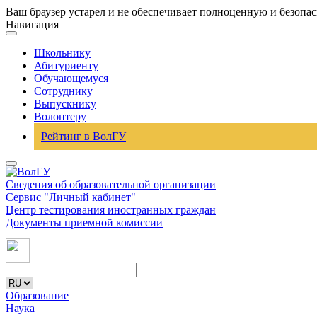
Ваш браузер устарел и не обеспечивает полноценную и безопа
Навигация
Школьнику
Абитуриенту
Обучающемуся
Сотруднику
Выпускнику
Волонтеру
Рейтинг в ВолГУ
Сведения об образовательной организации
Сервис "Личный кабинет"
Центр тестирования иностранных граждан
Документы приемной комиссии
Образование
Наука