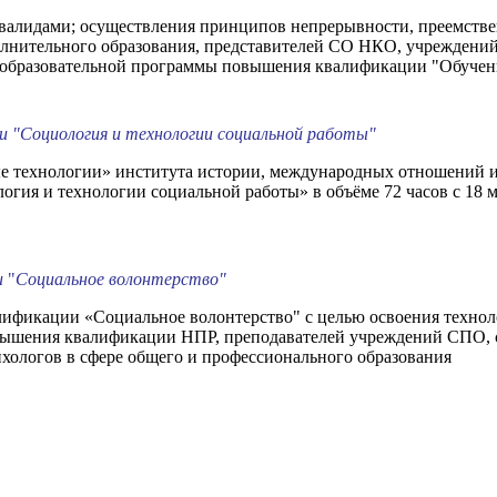
нвалидами; осуществления принципов непрерывности, преемств
олнительного образования, представителей СО НКО, учреждени
о-образовательной программы повышения квалификации "Обучени
и "
Социология и технологии социальной работы"
ые технологии» института истории, международных отношений и
ия и технологии социальной работы» в объёме 72 часов с 18 м
.
и
"
Социальное волонтерство"
лификации «Социальное волонтерство" с целью освоения технол
вышения квалификации НПР, преподавателей учреждений СПО, с
хологов в сфере общего и профессионального образования