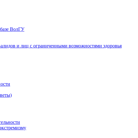
 базе ВолГУ
валидов и лиц с ограниченными возможностями здоровья
ности
оветы)
тельности
экстремизму