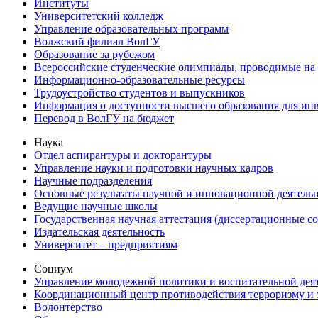
Институты
Университетский колледж
Управление образовательных программ
Волжский филиал ВолГУ
Образование за рубежом
Всероссийские студенческие олимпиады, проводимые на
Информационно-образовательные ресурсы
Трудоустройство студентов и выпускников
Информация о доступности высшего образования для ин
Перевод в ВолГУ на бюджет
Наука
Отдел аспирантуры и докторантуры
Управление науки и подготовки научных кадров
Научные подразделения
Основные результаты научной и инновационной деятель
Ведущие научные школы
Государственная научная аттестация (диссертационные с
Издательская деятельность
Университет – предприятиям
Социум
Управление молодежной политики и воспитательной дея
Координационный центр противодействия терроризму и 
Волонтерство