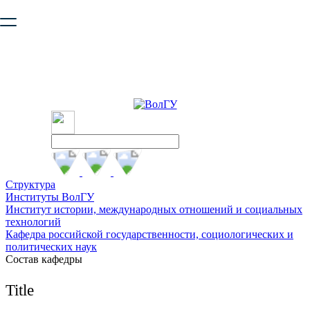
Ваш браузер устарел и не обеспечивает полноценную и
безопасную работу с сайтом. Пожалуйста
обновите браузер
,
чтобы улучшить взаимодействие с сайтом.
Структура
Институты ВолГУ
Институт истории, международных отношений и социальных
технологий
Кафедра российской государственности, социологических и
политических наук
Состав кафедры
Title