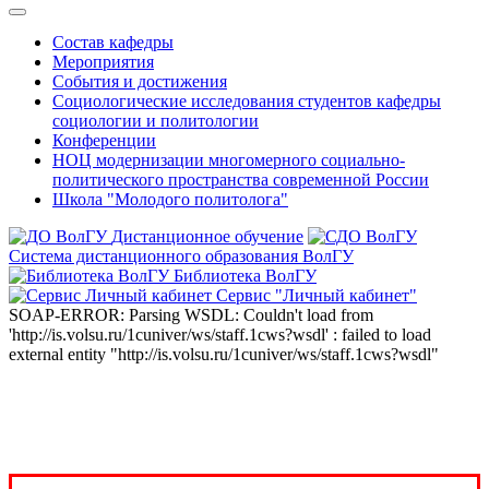
Состав кафедры
Мероприятия
События и достижения
Социологические исследования студентов кафедры
социологии и политологии
Конференции
НОЦ модернизации многомерного социально-
политического пространства современной России
Школа "Молодого политолога"
Дистанционное обучение
Система дистанционного образования ВолГУ
Библиотека ВолГУ
Сервис "Личный кабинет"
SOAP-ERROR: Parsing WSDL: Couldn't load from
'http://is.volsu.ru/1cuniver/ws/staff.1cws?wsdl' : failed to load
external entity "http://is.volsu.ru/1cuniver/ws/staff.1cws?wsdl"