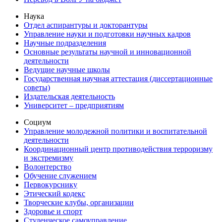
Наука
Отдел аспирантуры и докторантуры
Управление науки и подготовки научных кадров
Научные подразделения
Основные результаты научной и инновационной
деятельности
Ведущие научные школы
Государственная научная аттестация (диссертационные
советы)
Издательская деятельность
Университет – предприятиям
Социум
Управление молодежной политики и воспитательной
деятельности
Координационный центр противодействия терроризму
и экстремизму
Волонтерство
Обучение служением
Первокурснику
Этический кодекс
Творческие клубы, организации
Здоровье и спорт
Студенческое самоуправление