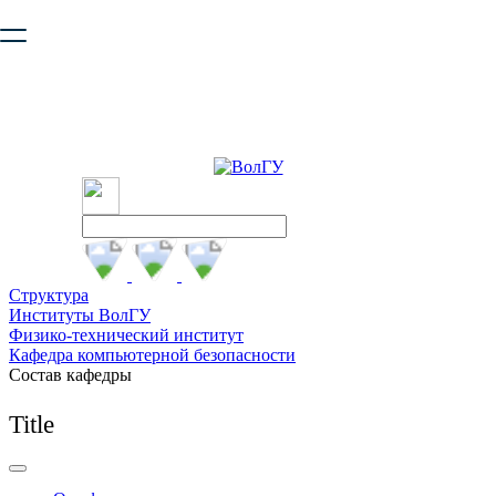
Ваш браузер устарел и не обеспечивает полноценную и
безопасную работу с сайтом. Пожалуйста
обновите браузер
,
чтобы улучшить взаимодействие с сайтом.
Структура
Институты ВолГУ
Физико-технический институт
Кафедра компьютерной безопасности
Состав кафедры
Title