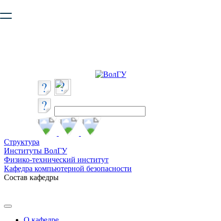
Ваш браузер устарел и не обеспечивает полноценную и
безопасную работу с сайтом. Пожалуйста
обновите браузер
,
чтобы улучшить взаимодействие с сайтом.
Структура
Институты ВолГУ
Физико-технический институт
Кафедра компьютерной безопасности
Состав кафедры
О кафедре