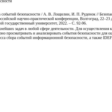
асности
 событий безопасности / А. В. Лощилин, И. П. Руденок // Безо
сийской научно-практической конференции, Волгоград, 22–23 дек
й государственный университет, 2022. – С. 92-96.
жнейших задач в любой сфере деятельности. Для осуществлени
рно просматривать и анализировать события безопасности для о
сса сбора событий информационной безопасности, а также IDEF