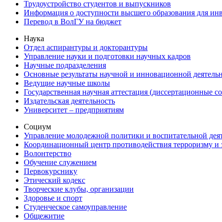
Трудоустройство студентов и выпускников
Информация о доступности высшего образования для ин
Перевод в ВолГУ на бюджет
Наука
Отдел аспирантуры и докторантуры
Управление науки и подготовки научных кадров
Научные подразделения
Основные результаты научной и инновационной деятель
Ведущие научные школы
Государственная научная аттестация (диссертационные с
Издательская деятельность
Университет – предприятиям
Социум
Управление молодежной политики и воспитательной дея
Координационный центр противодействия терроризму и 
Волонтерство
Обучение служением
Первокурснику
Этический кодекс
Творческие клубы, организации
Здоровье и спорт
Студенческое самоуправление
Общежитие