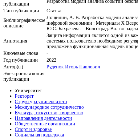
Разработка модели анализа событий безоп
публикации
Тип публикации
Статья
Лощилин, А. В. Разработка модели анализа
Библиографическое
цифровой экономики : Материалы X Всерос
описание
Ю.С. Бахрачева. – Волгоград: Волгоградски
Защита информации является одной из ва
Аннотация
системах пользователю необходимо регуля
предложена функциональная модель проце
Ключевые cлова
-
Год публикации
2022
Автор(ы)
Руденок Игорь Павлович
Электронная копия
-
публикации
Университет
Ректорат
Структура университета
Международное сотрудничество
Культура, искусство, творчество
Направления деятельности
Общественные организации
Спорт и здоровье
Социальная поддержка