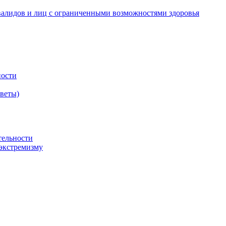
валидов и лиц с ограниченными возможностями здоровья
ности
оветы)
тельности
экстремизму