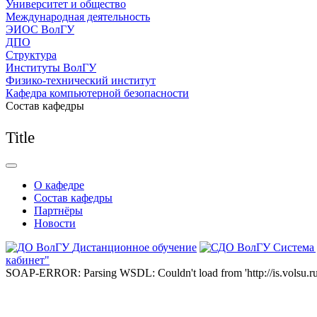
Университет и общество
Международная деятельность
ЭИОС ВолГУ
ДПО
Структура
Институты ВолГУ
Физико-технический институт
Кафедра компьютерной безопасности
Состав кафедры
Title
О кафедре
Состав кафедры
Партнёры
Новости
Дистанционное обучение
Система
кабинет"
SOAP-ERROR: Parsing WSDL: Couldn't load from 'http://is.volsu.ru/1cu