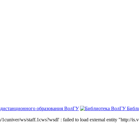
 дистанционного образования ВолГУ
Библ
niver/ws/staff.1cws?wsdl' : failed to load external entity "http://is.