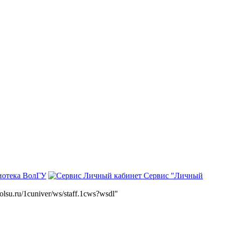
иотека ВолГУ
Сервис "Личный
volsu.ru/1cuniver/ws/staff.1cws?wsdl"