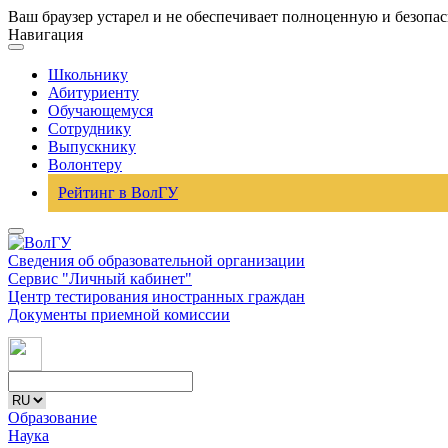
Ваш браузер устарел и не обеспечивает полноценную и безопа
Навигация
Школьнику
Абитуриенту
Обучающемуся
Сотруднику
Выпускнику
Волонтеру
Рейтинг в ВолГУ
Сведения об образовательной организации
Сервис "Личный кабинет"
Центр тестирования иностранных граждан
Документы приемной комиссии
Образование
Наука