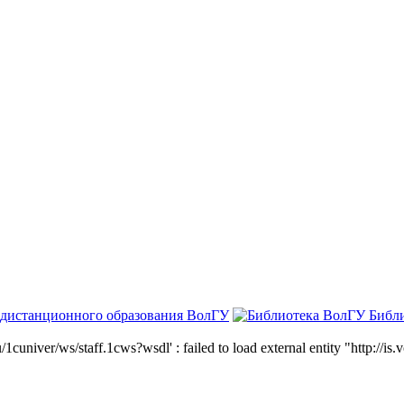
 дистанционного образования ВолГУ
Библ
niver/ws/staff.1cws?wsdl' : failed to load external entity "http://is.