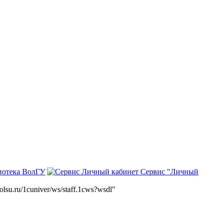
иотека ВолГУ
Сервис "Личный
volsu.ru/1cuniver/ws/staff.1cws?wsdl"