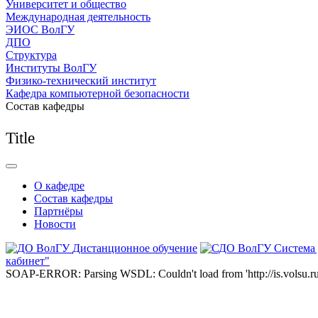
Университет и общество
Международная деятельность
ЭИОС ВолГУ
ДПО
Структура
Институты ВолГУ
Физико-технический институт
Кафедра компьютерной безопасности
Состав кафедры
Title
О кафедре
Состав кафедры
Партнёры
Новости
Дистанционное обучение
Система
кабинет"
SOAP-ERROR: Parsing WSDL: Couldn't load from 'http://is.volsu.ru/1cu