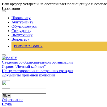
Ваш браузер устарел и не обеспечивает полноценную и безопа
Навигация
Школьнику
Абитуриенту
Обучающемуся
Сотруднику
Выпускнику
Волонтеру
Рейтинг в ВолГУ
Сведения об образовательной организации
Сервис "Личный кабинет"
Центр тестирования иностранных граждан
Документы приемной комиссии
Образование
Наука