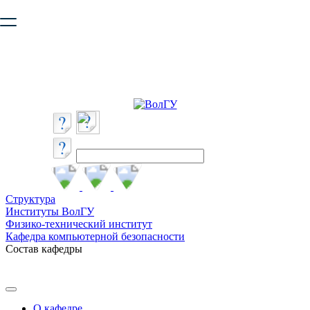
Ваш браузер устарел и не обеспечивает полноценную и
безопасную работу с сайтом. Пожалуйста
обновите браузер
,
чтобы улучшить взаимодействие с сайтом.
Структура
Институты ВолГУ
Физико-технический институт
Кафедра компьютерной безопасности
Состав кафедры
О кафедре