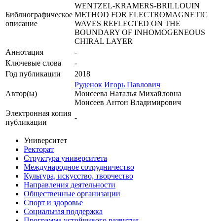
WENTZEL-KRAMERS-BRILLOUIN
Библиографическое
METHOD FOR ELECTROMAGNETIC
описание
WAVES REFLECTED ON THE
BOUNDARY OF INHOMOGENEOUS
CHIRAL LAYER
Аннотация
-
Ключевые cлова
-
Год публикации
2018
Руденок Игорь Павлович
Автор(ы)
Моисеева Наталья Михайловна
Моисеев Антон Владимирович
Электронная копия
-
публикации
Университет
Ректорат
Структура университета
Международное сотрудничество
Культура, искусство, творчество
Направления деятельности
Общественные организации
Спорт и здоровье
Социальная поддержка
Программа устойчивого развития