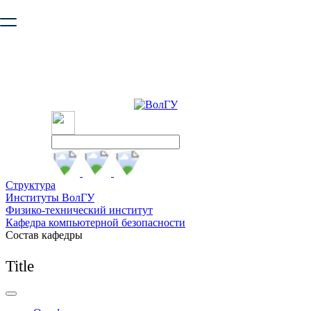
Ваш браузер устарел и не обеспечивает полноценную и
безопасную работу с сайтом. Пожалуйста
обновите браузер
,
чтобы улучшить взаимодействие с сайтом.
Структура
Институты ВолГУ
Физико-технический институт
Кафедра компьютерной безопасности
Состав кафедры
Title