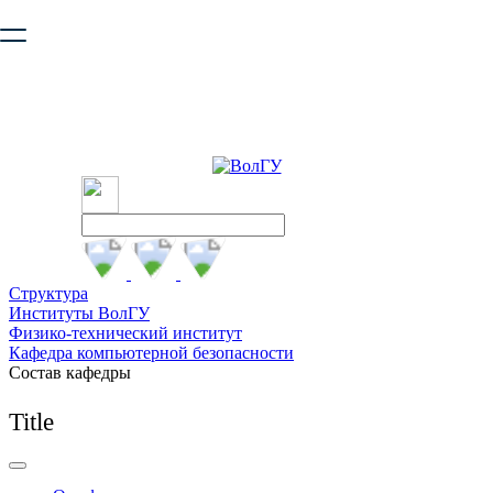
Ваш браузер устарел и не обеспечивает полноценную и
безопасную работу с сайтом. Пожалуйста
обновите браузер
,
чтобы улучшить взаимодействие с сайтом.
Структура
Институты ВолГУ
Физико-технический институт
Кафедра компьютерной безопасности
Состав кафедры
Title