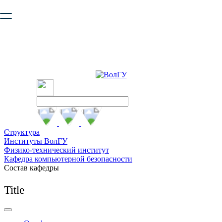
Ваш браузер устарел и не обеспечивает полноценную и
безопасную работу с сайтом. Пожалуйста
обновите браузер
,
чтобы улучшить взаимодействие с сайтом.
Структура
Институты ВолГУ
Физико-технический институт
Кафедра компьютерной безопасности
Состав кафедры
Title