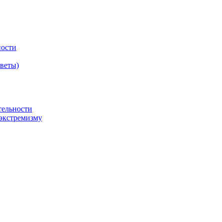
ности
оветы)
тельности
экстремизму