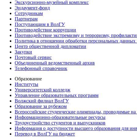
Экскурсионно-музейный комплекс
Эндаумент-фонд
Сотрудникам
Партнерам
Поступающим в ВолГУ
Противодействие коррупции
Противодействие экстремизму и терроризму, профилакти
Политика в отношении обработки персональных данных
Центр общественной дипломатии
Закупки
Почтовый сервис
Объединенный ведомственный архив
Телефонный справочник
Образование
Институты
Университетский колледж
Управление образовательных программ
Волжский филиал ВолГУ
Образование за рубежом
Всероссийские студенческие олимпиады, проводимые на
Информационно-образовательные ресурсы
Трудоустройство студентов и выпускников
Информация о доступности высшего образования для ин
Перевод в ВолГУ на бюджет