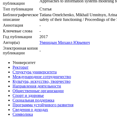
Approaches to information systems modeling for 
публикации
Тип публикации
Статья
Библиографическое
Tatiana Omelchenko, Mikhail Umnitsyn, Arina 
описание
safety of their functioning / Proceedings of
Аннотация
-
Ключевые cлова
-
Год публикации
2017
Автор(ы)
Умницын Михаил Юрьевич
Электронная копия
-
публикации
Университет
Ректорат
Структура университета
Международное сотрудничество
Культура, искусство, творчество
Направления деятельности
Общественные организации
Спорт и здоровье
Социальная поддержка
Программа устойчивого развития
Сведения о доходах
Символика