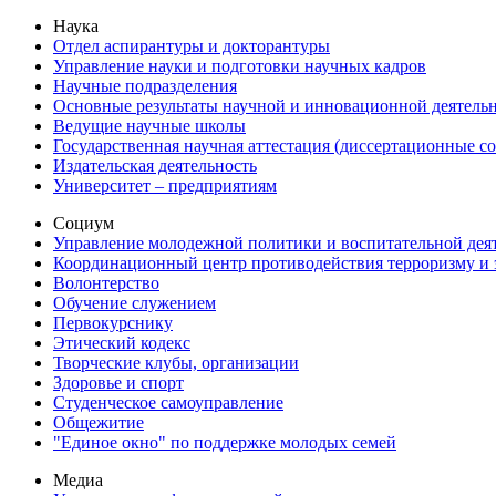
Наука
Отдел аспирантуры и докторантуры
Управление науки и подготовки научных кадров
Научные подразделения
Основные результаты научной и инновационной деятель
Ведущие научные школы
Государственная научная аттестация (диссертационные с
Издательская деятельность
Университет – предприятиям
Социум
Управление молодежной политики и воспитательной дея
Координационный центр противодействия терроризму и 
Волонтерство
Обучение служением
Первокурснику
Этический кодекс
Творческие клубы, организации
Здоровье и спорт
Студенческое самоуправление
Общежитие
"Единое окно" по поддержке молодых семей
Медиа