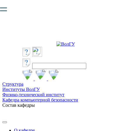
Ваш браузер устарел и не обеспечивает полноценную и
безопасную работу с сайтом. Пожалуйста
обновите браузер
,
чтобы улучшить взаимодействие с сайтом.
Структура
Институты ВолГУ
Физико-технический институт
Кафедра компьютерной безопасности
Состав кафедры
О кафедре