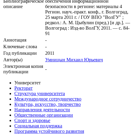
Библиографическое
обеспечения информационной
описание
безопасности в регионе: материалы 4
Регион. науч.-практ. конф., г. Волгоград,
25 марта 2011 г. / ГОУ ВПО "ВолГУ" ;
редкол.: А. М. Цыбулин (пред.) [и др.]. —
Волгоград : Изд-во ВолГУ, 2011. — c. 84-
91
Аннотация
-
Ключевые cлова
-
Год публикации
2011
Автор(ы)
Умницын Михаил Юрьевич
Электронная копия
-
публикации
Университет
Ректорат
Структура университета
Международное сотрудничество
Культура, искусство, творчество
Направления деятельности
Общественные организации
Спорт и здоровье
Социальная поддержка
Программа устойчивого развития