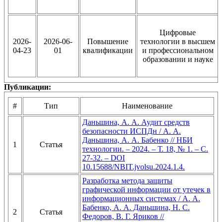
Цифровые
2026-
2026-06-
Повышение
технологии в высшем
04-23
01
квалификации
и профессиональном
образовании и науке
Публикации:
#
Тип
Наименование
Даньшина, А. А. Аудит средств
безопасности ИСПДн / А. А.
Даньшина, А. А. Бабенко // НБИ
1
Статья
технологии. – 2024. – Т. 18, № 1. – С.
27-32. – DOI
10.15688/NBIT.jvolsu.2024.1.4.
Разработка метода защиты
графической информации от утечек в
информационных системах / А. А.
Бабенко, А. А. Даньшина, Н. С.
2
Статья
Федоров, В. Г. Яриков //