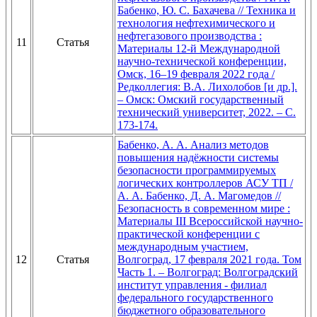
Бабенко, Ю. С. Бахачева // Техника и
технология нефтехимического и
нефтегазового производства :
11
Статья
Материалы 12-й Международной
научно-технической конференции,
Омск, 16–19 февраля 2022 года /
Редколлегия: В.А. Лихолобов [и др.].
– Омск: Омский государственный
технический университет, 2022. – С.
173-174.
Бабенко, А. А. Анализ методов
повышения надёжности системы
безопасности программируемых
логических контроллеров АСУ ТП /
А. А. Бабенко, Д. А. Магомедов //
Безопасность в современном мире :
Материалы III Всероссийской научно-
практической конференции с
международным участием,
12
Статья
Волгоград, 17 февраля 2021 года. Том
Часть 1. – Волгоград: Волгоградский
институт управления - филиал
федерального государственного
бюджетного образовательного