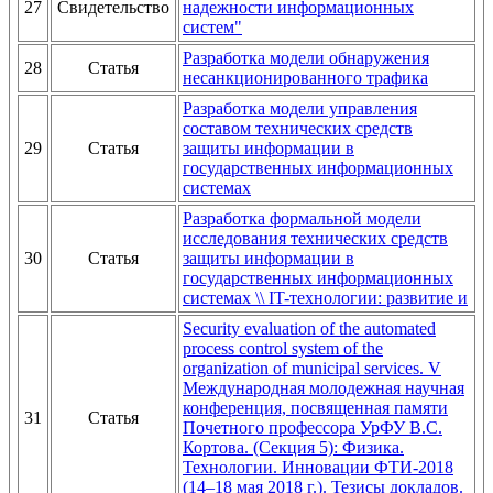
27
Свидетельство
надежности информационных
систем"
Разработка модели обнаружения
28
Статья
несанкционированного трафика
Разработка модели управления
составом технических средств
29
Статья
защиты информации в
государственных информационных
системах
Разработка формальной модели
исследования технических средств
30
Статья
защиты информации в
государственных информационных
системах \\ IT-технологии: развитие и
Security evaluation of the automated
process control system of the
organization of municipal services. V
Международная молодежная научная
конференция, посвященная памяти
31
Статья
Почетного профессора УрФУ В.С.
Кортова. (Секция 5): Физика.
Технологии. Инновации ФТИ-2018
(14–18 мая 2018 г.). Тезисы докладов.