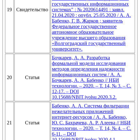
государственных информационных
19
Свидетельство
системах" : № 2020614491 : заявл.
21.04.2020 : опубл. 25.05.2020 / А. А.
Бабенко, Г. В. Жарков ; заявитель
Федеральное государственное
автономное образовательное
учреждение высшего образования
«Волгоградский государственный
университет».
Бочкарев, А. А. Разработка
формальной модели исследования
методов определения надежности
информационных систем / А. А.
20
Статья
Бочкарев, А. А. Бабенко // НБИ
технологии. – 2020. – Т. 14, № 3. – С.
12-17. – DOI
10.15688/NBIT.jvolsu.2020.3.2.
Бабенко, А. А. Система фильтрации
нежелательных приложений
интернет-ресурсов / А. А. Бабенко,
21
Статья
Ю. С. Бахрачева, А. Р. Алеева // НБИ
технологии. – 2020. – Т. 14, № 4. – С.
6-11. – DOI
10.15688/NBIT.jvolsu.2020.4.1.