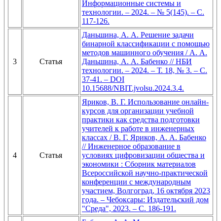
Информационные системы и
технологии. – 2024. – № 5(145). – С.
117-126.
Даньшина, А. А. Решение задачи
бинарной классификации с помощью
методов машинного обучения / А. А.
3
Статья
Даньшина, А. А. Бабенко // НБИ
технологии. – 2024. – Т. 18, № 3. – С.
37-41. – DOI
10.15688/NBIT.jvolsu.2024.3.4.
Яриков, В. Г. Использование онлайн-
курсов для организации учебной
практики как средства подготовки
учителей к работе в инженерных
классах / В. Г. Яриков, А. А. Бабенко
// Инженерное образование в
4
Статья
условиях цифровизации общества и
экономики : Сборник материалов
Всероссийской научно-практической
конференции с международным
участием, Волгоград, 16 октября 2023
года. – Чебоксары: Издательский дом
"Среда", 2023. – С. 186-191.