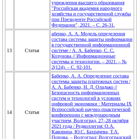
учреждения высшего образования
"Российская академия народного
хозяйства и государственной службы
при Президенте Российской
Федерации", 2021. – С. 26-31.
абенко, А. А. Модель определения
состава системы защиты информации
в государственной информационной
13
Статья
системе / А. А. Бабенко, С. С.
Козунова // Информационные
системы и технологии. – 2021. – №
2(124). – С. 92-101.
Бабенко, А. А. Определение состава
системы защиты платежных систем /
А. А. Бабенко, Н. Д. Оладько //
Безопасность информационных
систем и технологий в условиях
цифровой экономики : Материалы IX
Всероссийской научно-практической
14
Статья
конференции с международным
участием, Волгоград, 27–28 октября
2021 года / Редколлегия: О.А.
Какорина, Ю.С. Бахрачева, Т.А.
Попова. – Волгоград: Волгоградский