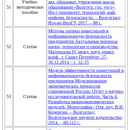
Учебно-
авт. образоват. учреждение высш.
51
методическое
образования «Волгогр. гос. ун-т»,
пособие
Ин-т приоритет. технологий, каф.
информ. безопасности. – Волгоград:
Изд-во ВолГУ, 2017. – 88 с.
Методы оценки инвестиций в
информационную безопасность
предприятия Актуальные вопросы
52
Статья
науки, технологии и производства:
Материалы IV межд. науч.-практ.
конф., г. Санкт-Петербург, 27-
30.12.2014 – с. 32-35
Модель эффективности инвестиций в
информационную безопасность
предприятия Моделирование
экономических процессов
современной России: Отчет о научно-
53
Статья
исследовательской работе. Часть 4.
Разработка микроэкономических
моделей. Монография / Отв. ред. В.И.
Кочергин. – Волгоград:
Волгоградское научное издательство,
2014. – 88-112 с.