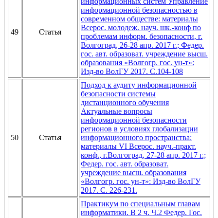
информационных систем Управление
информационной безопасностью в
современном обществе: материалы
Всерос. молодеж. науч. шк.-конф по
49
Статья
проблемам информ. безопасности, г.
Волгоград, 26-28 апр. 2017 г.; Федер.
гос. авт. образоват. учреждение высш.
образования «Волгогр. гос. ун-т»:
Изд-во ВолГУ 2017. С.104-108
Подход к аудиту информационной
безопасности системы
дистанционного обучения
Актуальные вопросы
информационной безопасности
регионов в условиях глобализации
50
Статья
информационного пространства:
материалы VI Всерос. науч.-практ.
конф., г.Волгоград, 27-28 апр. 2017 г.;
Федер. гос. авт. образоват.
учреждение высш. образования
«Волгогр. гос. ун-т»: Изд-во ВолГУ
2017. С. 226-231.
Практикум по специальным главам
информатики. В 2 ч. Ч.2 Федер. Гос.