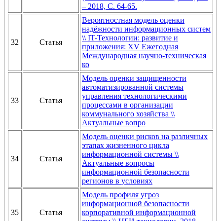
– 2018, С. 64-65.
Вероятностная модель оценки
надёжности информационных систем
\\ IT-Технологии: развитие и
32
Статья
приложения: XV Ежегодная
Международная научно-техническая
ко
Модель оценки защищенности
автоматизированной системы
управления технологическими
33
Статья
процессами в организации
коммунального хозяйства \\
Актуальные вопро
Модель оценки рисков на различных
этапах жизненного цикла
информационной системы \\
34
Статья
Актуальные вопросы
информационной безопасности
регионов в условиях
Модель профиля угроз
информационной безопасности
35
Статья
корпоративной информационной