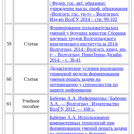
/ Федер. гос. авт. образоват.
учреждение высш. проф. образования
«Волгогр. гос. ун-т» – Волгоград:
Изд-во ВолГУ, 2014 – стр. 99-102
Формирование пользовательских
умений у будущих юристов Сборник
научных трудов Волгоградского
59
Статья
юридического института за 2014:
Волгоград, 2014 / Волгогр. юрид. ин-
т; – Волгоград: ПринТерра-Дизайн,
2014. – с. 38-41
Дидактические условия реализации
уровневой модели формирования
60
Статья
умения решать задачи на
оптимизацию у специолистов по
защите информации
Бабенко А.А. Информатика / Бабенко
Учебное
61
А.А. — Волгоград : Издательство
пособие
ВолГУ, 2012. — 168 с.
Бабенко А.А. Использование
компьютерных технологий при
формировании умений решать задачи
на оптимизацию у будущих