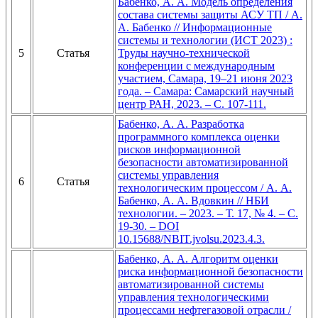
Бабенко, А. А. Модель определения
состава системы защиты АСУ ТП / А.
А. Бабенко // Информационные
системы и технологии (ИСТ 2023) :
5
Статья
Труды научно-технической
конференции с международным
участием, Самара, 19–21 июня 2023
года. – Самара: Самарский научный
центр РАН, 2023. – С. 107-111.
Бабенко, А. А. Разработка
программного комплекса оценки
рисков информационной
безопасности автоматизированной
системы управления
6
Статья
технологическим процессом / А. А.
Бабенко, А. А. Вдовкин // НБИ
технологии. – 2023. – Т. 17, № 4. – С.
19-30. – DOI
10.15688/NBIT.jvolsu.2023.4.3.
Бабенко, А. А. Алгоритм оценки
риска информационной безопасности
автоматизированной системы
управления технологическими
процессами нефтегазовой отрасли /