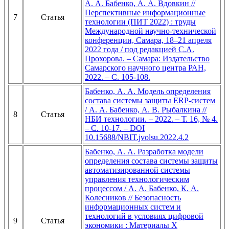
А. А. Бабенко, А. А. Вдовкин //
Перспективные информационные
7
Статья
технологии (ПИТ 2022) : труды
Международной научно-технической
конференции, Самара, 18–21 апреля
2022 года / под редакцией С.А.
Прохорова. – Самара: Издательство
Самарского научного центра РАН,
2022. – С. 105-108.
Бабенко, А. А. Модель определения
состава системы защиты ERP-систем
/ А. А. Бабенко, А. В. Рыбалкина //
8
Статья
НБИ технологии. – 2022. – Т. 16, № 4.
– С. 10-17. – DOI
10.15688/NBIT.jvolsu.2022.4.2
Бабенко, А. А. Разработка модели
определения состава системы защиты
автоматизированной системы
управления технологическим
процессом / А. А. Бабенко, К. А.
Колесников // Безопасность
информационных систем и
технологий в условиях цифровой
9
Статья
экономики : Материалы X