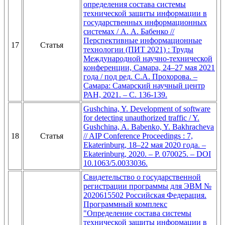
определения состава системы
технической защиты информации в
государственных информационных
системах / А. А. Бабенко //
Перспективные информационные
17
Статья
технологии (ПИТ 2021) : Труды
Международной научно-технической
конференции, Самара, 24–27 мая 2021
года / под ред. С.А. Прохорова. –
Самара: Самарский научный центр
РАН, 2021. – С. 136-139.
Gushchina, Y. Development of software
for detecting unauthorized traffic / Y.
Gushchina, A. Babenko, Y. Bakhracheva
18
Статья
// AIP Conference Proceedings : 7,
Ekaterinburg, 18–22 мая 2020 года. –
Ekaterinburg, 2020. – P. 070025. – DOI
10.1063/5.0033036.
Свидетельство о государственной
регистрации программы для ЭВМ №
2020615502 Российская Федерация.
Программный комплекс
"Определение состава системы
технической защиты информации в