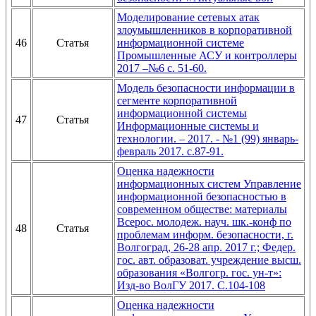
Моделирование сетевых атак
злоумышленников в корпоративной
46
Статья
информационной системе
Промышленные АСУ и контроллеры
2017 –№6 с. 51-60.
Модель безопасности информации в
сегменте корпоративной
информационной системы
47
Статья
Информационные системы и
технологии. – 2017. - №1 (99) январь-
февраль 2017. с.87-91.
Оценка надежности
информационных систем Управление
информационной безопасностью в
современном обществе: материалы
Всерос. молодеж. науч. шк.-конф по
48
Статья
проблемам информ. безопасности, г.
Волгоград, 26-28 апр. 2017 г.; Федер.
гос. авт. образоват. учреждение высш.
образования «Волгогр. гос. ун-т»:
Изд-во ВолГУ 2017. С.104-108
Оценка надежности