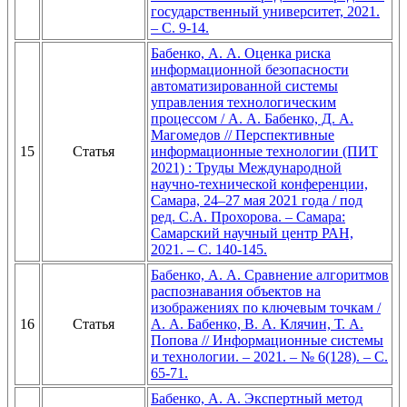
государственный университет, 2021.
– С. 9-14.
Бабенко, А. А. Оценка риска
информационной безопасности
автоматизированной системы
управления технологическим
процессом / А. А. Бабенко, Д. А.
Магомедов // Перспективные
15
Статья
информационные технологии (ПИТ
2021) : Труды Международной
научно-технической конференции,
Самара, 24–27 мая 2021 года / под
ред. С.А. Прохорова. – Самара:
Самарский научный центр РАН,
2021. – С. 140-145.
Бабенко, А. А. Сравнение алгоритмов
распознавания объектов на
изображениях по ключевым точкам /
16
Статья
А. А. Бабенко, В. А. Клячин, Т. А.
Попова // Информационные системы
и технологии. – 2021. – № 6(128). – С.
65-71.
Бабенко, А. А. Экспертный метод