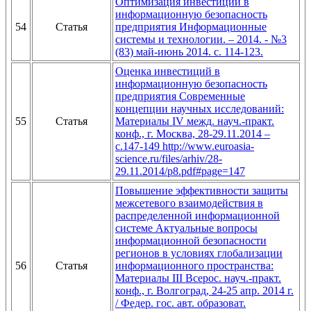
Оптимизация инвестиций в
информационную безопасность
54
Статья
предприятия Информационные
системы и технологии. – 2014. - №3
(83) май-июнь 2014. с. 114-123.
Оценка инвестиций в
информационную безопасность
предприятия Современные
концепции научных исследований:
55
Статья
Материалы IV межд. науч.-практ.
конф., г. Москва, 28-29.11.2014 –
с.147-149 http://www.euroasia-
science.ru/files/arhiv/28-
29.11.2014/p8.pdf#page=147
Повышение эффективности защиты
межсетевого взаимодействия в
распределенной информационной
системе Актуальные вопросы
информационной безопасности
регионов в условиях глобализации
56
Статья
информационного пространства:
Материалы III Всерос. науч.-практ.
конф., г. Волгоград, 24-25 апр. 2014 г.
/ Федер. гос. авт. образоват.