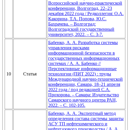
Всероссийской научно-практической
конференции, Волгоград, 22–23
декабря 2022 года / Редколлегия: О.А.
Какорина, Т.А. Попова, Ю.С.
Бахрачева. – Волгоград:
Волгоградский государственный
университет, 2022. – С. 3-7.
Бабенко, А. А. Разработка системы
управления рисками
информационной безопасности в
государственных информационных
системах / А. А. Бабенко //
Перспективные информационные
10
Статья
технологии (ПИТ 2022) : труды
Международной научно-технической
конференции, Самара, 18–21 апреля
2022 года / под редакцией С.А.
Прохорова. – Самара: Издательство
Самарского научного центра РАН,
2022. – С. 102-105.
Бабенко, А. А. Экспертный метод
определения состава системы защиты
АСУ ТП нефтехимического и
нефтегазового производства / А. А.