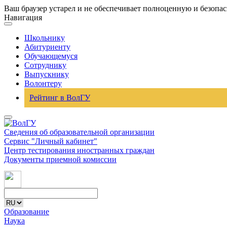
Ваш браузер устарел и не обеспечивает полноценную и безопа
Навигация
Школьнику
Абитуриенту
Обучающемуся
Сотруднику
Выпускнику
Волонтеру
Рейтинг в ВолГУ
Сведения об образовательной организации
Сервис "Личный кабинет"
Центр тестирования иностранных граждан
Документы приемной комиссии
Образование
Наука