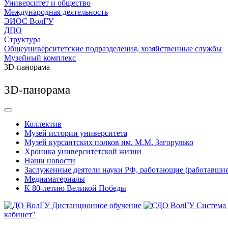
Университет и общество
Международная деятельность
ЭИОС ВолГУ
ДПО
Структура
Общеуниверситетские подразделения, хозяйственные службы
Музейный комплекс
3D-панорама
3D-панорама
Коллектив
Музей истории университета
Музей курсантских полков им. М.М. Загорулько
Хроника университетской жизни
Наши новости
Заслуженные деятели науки РФ, работающие (работавши
Медиаматериалы
К 80-летию Великой Победы
Дистанционное обучение
Система
кабинет"