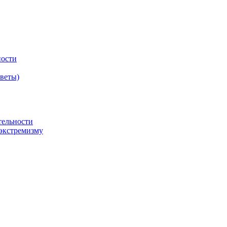
ности
оветы)
тельности
экстремизму