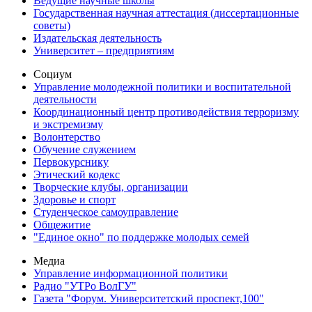
Ведущие научные школы
Государственная научная аттестация (диссертационные
советы)
Издательская деятельность
Университет – предприятиям
Социум
Управление молодежной политики и воспитательной
деятельности
Координационный центр противодействия терроризму
и экстремизму
Волонтерство
Обучение служением
Первокурснику
Этический кодекс
Творческие клубы, организации
Здоровье и спорт
Студенческое самоуправление
Общежитие
"Единое окно" по поддержке молодых семей
Медиа
Управление информационной политики
Радио "УТРо ВолГУ"
Газета "Форум. Университетский проспект,100"