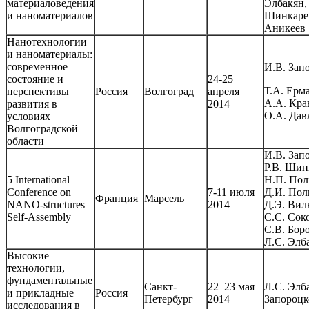
материаловедения
Элбакян, 
и наноматериалов
Шинкарев
Аникеев
Нанотехнологии
и наноматериалы:
современное
И.В. Зап
состояние и
24-25
Т.А. Ерма
перспективы
Россия
Волгоград
апреля
А.А. Кра
развития в
2014
О.А. Дав
условиях
Волгоградской
области
И.В. Зап
Р.В. Шин
5 International
Н.П. Пол
Conference on
7-11 июля
Д.И. Пол
Франция
Марсель
NANO-structures
2014
Д.Э. Вил
Self-Assembly
С.С. Сок
С.В. Бор
Л.С. Элб
Высокие
технологии,
фундаментальные
Санкт-
22‒23 мая
Л.С. Элб
и прикладные
Россия
Петербург
2014
Запороцк
исследования в