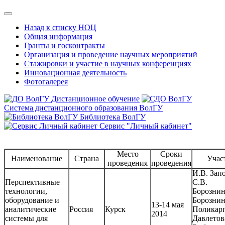
Назад к списку НОЦ
Общая информация
Гранты и госконтракты
Организация и проведение научных мероприятий
Стажировки и участие в научных конференциях
Инновационная деятельность
Фотогалерея
Дистанционное обучение
Система дистанционного образования ВолГУ
Библиотека ВолГУ
Сервис "Личный кабинет"
Место
Сроки
Наименование
Страна
Учас
проведения
проведения
И.В. Зап
Перспективные
С.В.
технологии,
Борознин
оборудование и
Борознин
13-14 мая
аналитические
Россия
Курск
Поликарп
2014
системы для
Давлетов