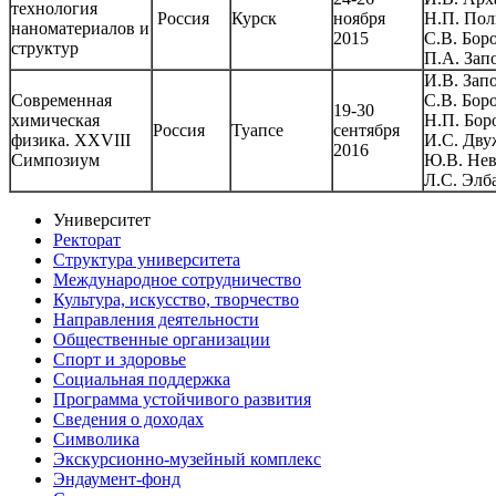
технология
Россия
Курск
ноября
Н.П. Пол
наноматериалов и
2015
С.В. Бор
структур
П.А. Зап
И.В. Зап
Современная
С.В. Бор
19-30
химическая
Н.П. Бор
Россия
Туапсе
сентября
физика. XXVIII
И.С. Дву
2016
Симпозиум
Ю.В. Нев
Л.С. Элб
Университет
Ректорат
Структура университета
Международное сотрудничество
Культура, искусство, творчество
Направления деятельности
Общественные организации
Спорт и здоровье
Социальная поддержка
Программа устойчивого развития
Сведения о доходах
Символика
Экскурсионно-музейный комплекс
Эндаумент-фонд