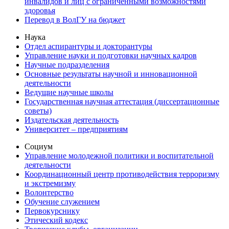
инвалидов и лиц с ограниченными возможностями
здоровья
Перевод в ВолГУ на бюджет
Наука
Отдел аспирантуры и докторантуры
Управление науки и подготовки научных кадров
Научные подразделения
Основные результаты научной и инновационной
деятельности
Ведущие научные школы
Государственная научная аттестация (диссертационные
советы)
Издательская деятельность
Университет – предприятиям
Социум
Управление молодежной политики и воспитательной
деятельности
Координационный центр противодействия терроризму
и экстремизму
Волонтерство
Обучение служением
Первокурснику
Этический кодекс