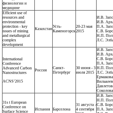
физиологии и
медицине
Efficient use of
resources and
И.В. Зап
environmental
И.В. Арх
protection - key
Усть-
20-23 мая
П.А. Зап
Казахстан
issues of mining
Каменогорск
2015
С.В. Бор
and metallurgical
Н.П. Пол
complex
Л.С. Элб
development
И.В. Зап
И.В. Арх
С.В. Бор
International
П.А. Зап
Conference
Санкт-
30 июня - 3
Н.П. Пол
Advanced Carbon
Россия
Петербург
июля 2015
Л.С. Элба
Nanostructures
Ермакова
ACNS’2015
Вилькеев
Давлетов
Соколова
И.В. Зап
Н.П. Пол
31s t European
31 августа -
С.В. Бор
Conference on
Испания
Барселона
4 сентября
П.А. Зап
Surface Science