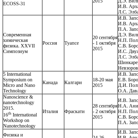
2015
Д.Э. Вил
ECOSS-31
И.В. Арх
Л.С. Элб
И.В. Зап
И.В. Арх
П.А. Зап
Современная
Д.Э. Вил
20 сентября
химическая
Н.П. Пол
Россия
Туапсе
- 1 октября
физика. XXVII
С.В. Бор
2015
Симпозиум
И.С. Дву
Л.С. Элба
Шинкаре
Невзоров
5 International
И.В. Зап
Symposium on
18-20 мая
Е.В. Бор
Канада
Калгари
Micro and Nano
2015
Д.И. Пол
Technology
О.А. Дав
Nanoscience &
И.В. Зап
nanotechnology
28 сентября
Н.А. Ани
2015.
Италия
Фраскати
- 2 октября
Н.П. Пол
th
16
International
2015
С.В. Бор
Workshop on
П.А. Зап
Nanotechnology
И.В. Зап
Физика и
24-26
И.В. Арх