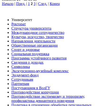
Начало
|
Пред.
|
1
2
3
|
След.
|
Конец
Университет
Ректорат
Структура университета
Международное сотрудничество
Культура, искусство, творчество
Направления деятельности
Общественные организации
Спорт и здоровье
Социальная поддержка
Программа устойчивого развития
Сведения о доходах
Символика
Экскурсионно-музейный комплекс
Эндаумент-фонд
Сотрудникам
Партнерам
Поступающим в ВолГУ
Противодействие коррупции
Противодействие экстремизму и терроризму,
профилактика девиантного поведения
Политика в отношении обработки персональных