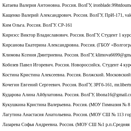
Катаева Валерия Антоновна. Россия. ВолГУ, ironblade.99htdou
Кащенко Валерий Александрович. Россия. ВолГУ, ПрИ-171, va
Ким Ольга. Россия. ВолГУ. СР-161
Кирнэсс Виктор Владиславович. Россия. ВолГУ, Студент 1 кур
Кирсанова Екатерина Александровна. Россия. (ГБОУ «Волгоград
Климова Ксения Дмитриевна. Россия. ВолГУ, klimova6699@gma
Кобозев Павел Игоревич. Россия. Новороссийск. Студент 4 кур
Костина Кристина Алексеевна. Россия. Волжский. Московский 
Кочегин Евгений Сергеевич. Россия. ВолГУ, ЗРГб-161, mr.liber
Кударова Алина Айбулатовна. Россия. ВолГУ, libona16@gmail.
Кукушкина Кристина Валерьевна. Россия. (МОУ Гимназия № 8 гор
Лагутина Анастасия Анатольевна. Россия. (МОУ СШ № 113 горо
Лазарева Софья Андреевна. Россия. (МОУ СШ №1 р.п.Средняя Ах