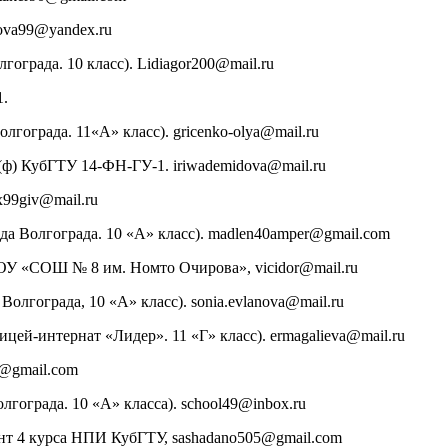
kova99@yandex.ru
ограда. 10 класс). Lidiagor200@mail.ru
1.
ограда. 11«А» класс). gricenko-olya@mail.ru
ф) КубГТУ 14-ФН-ГУ-1. iriwademidova@mail.ru
99giv@mail.ru
 Волгограда. 10 «А» класс). madlen40amper@gmail.com
У «СОШ № 8 им. Номто Очирова», vicidor@mail.ru
олгограда, 10 «А» класс). sonia.evlanova@mail.ru
цей-интернат «Лидер». 11 «Г» класс). ermagalieva@mail.ru
t@gmail.com
ограда. 10 «А» класса). school49@inbox.ru
нт 4 курса НПИ КубГТУ, sashadano505@gmail.com