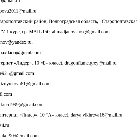
10@mail.ru
apova2011@mail.ru
тарополтавский район, Волгоградская область, «Старополтавская
У. 1 курс, гр. МАП-150. ahmadjanovshox@gmail.com
anov@yandex.ru.
inaxdaria@gmail.com
нат «Лидер». 10 «Б» класс). dragonflame.grey@mail.ru
ise921@gmail.com
bliznyukova61@gmail.com
il.com
akina1999@gmail.com
тернат «Лидер». 10 “А» класс). darya.vikhreva16@mail.ru
l.ru
taker90@gmail.com