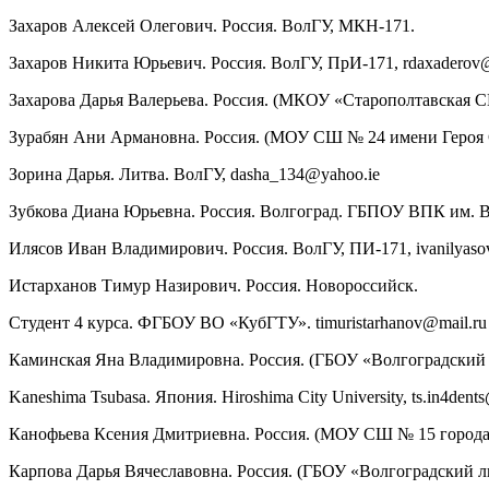
Захаров Алексей Олегович. Россия. ВолГУ, МКН-171.
Захаров Никита Юрьевич. Россия. ВолГУ, ПрИ-171, rdaxaderov@
Захарова Дарья Валерьева. Россия. (МКОУ «Старополтавская СШ
Зурабян Ани Армановна. Россия. (МОУ СШ № 24 имени Героя Сов
Зорина Дарья. Литва. ВолГУ, dasha_134@yahoo.ie
Зубкова Диана Юрьевна. Россия. Волгоград. ГБПОУ ВПК им. В.
Илясов Иван Владимирович. Россия. ВолГУ, ПИ-171, ivanilyaso
Истарханов Тимур Назирович. Россия. Новороссийск.
Студент 4 курса. ФГБОУ ВО «КубГТУ». timuristarhanov@mail.ru
Каминская Яна Владимировна. Россия. (ГБОУ «Волгоградский л
Kaneshima Tsubasa. Япония. Hiroshima City University, ts.in4den
Канофьева Ксения Дмитриевна. Россия. (МОУ СШ № 15 города В
Карпова Дарья Вячеславовна. Россия. (ГБОУ «Волгоградский л