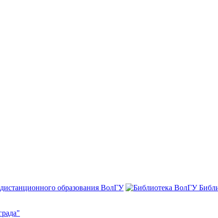
 дистанционного образования ВолГУ
Библ
града"