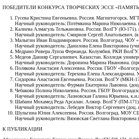
ПОБЕДИТЕЛИ КОНКУРСА ТВОРЧЕСКИХ ЭССЕ «ПАМЯТЬ
Гусева Кристина Евгеньевна. Россия. Магнитогорск. МГТУ 
Научный руководитель: Потёмкина Марина Николаевна. (д
Калиева Алмагуль Тельжановна. Россия. ВолГУ (Ю-171). m
Научный руководитель: Смирнов Сергей Анатольевич. (к.н
Малыгин Иван Владимирович. Россия. Волгоград. ЧОУ 
Научный руководитель: Данилова Елена Викторовна (учи
Медрано Ривера Луиза Фернанда. Колумбия. РКИ ВолГУ.
Медеов Данияр Сергалиевич. Казахстан. Колледж универс
Научный руководитель: Доронина Марина Ивановна. (пре
Полякова Анастасия Алексеевна. Россия. ГБОУ «Волгогр
Научный руководитель: Терехова Елена Александровна. У
Сидорова Анастасия Евгеньевна. Россия. ВолГУ (МКН-171
Научный руководитель: Фурман Екатерина Львовна. (доцен
Чебакова Полина Николаевна. Россия. ГБОУ Волгоградск
Научный руководитель: Лазновская Галина Юрьевна, к.и.
Шабани Мохамед Реда Арсалан. Алжир. ВолГУ (ПМ-171). 
Научный руководитель: Лебедев Виктор Сергеевич (доц. к.
Шульгина Юлия Алексеевна. Россия. Волгоград. МОУ СШ
Научный руководитель: Вязовская Светлана Викторовна (
К ПУБЛИКАЦИИ