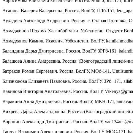
Абросимова Елизавета Евгеньевна Россия. ВолГУ, БИ-171, li-li
Агапова Валерия Валерьевна. Россия. ВолГУ, ПЛб-151, lera_ag
Аухадиев Александр Андреевич. Россия. с. Старая Полтавка, С
Ахмаджонов Шохрух Хасанбой угли. Узбекистан. Студент ВолГ
Ахмадханов Камиль Исаевич. Узбекистан. ВолГУ, kamilahmedh
Баландина Дарья Дмитриевна. Россия. ВолГУ, ЗРГб-161, baland
Балашова Алина Андреевна. Россия. (Волгоградский лицей-интер
Батраков Роман Сергеевич. Россия. ВолГУ, МОб-141, Untilsunr
Близнюкова Елизавета Павловна. Россия. ВолГУ, ЗРб -171, alla
Вавилова Виктория Анатольевна. Россия. ВолГУ, Vikenya@gma
Варакина Анна Дмитриевна. Россия. ВолГУ, МКН-171, annavar
Вихрева Дарья Александровна. Россия. (Волгоградский лицей-ин
Воронин Александр Дмитриевич. Россия. ВолГУ, vad134rus@mai
Ганчук Владимир Александрович. Россия. ВолГУ, МОС-171, ha