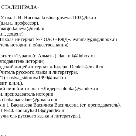
 СТАЛИНГРАДА»
им. Г. И. Носова. kristina-guseva-1103@bk.ru
.и.н., профессор).
argo.kalieva@mail.ru
., доцент).
«Школа-интернат №7 ОАО «РЖД». ivanmalygin@inbox.ru
тель истории и обществознания).
итета «Туран» (г. Алматы). dan_nik@inbox.ru
подаватель истории).
адский лицей-интернат «Лидер». Denksis@mail.ru
читель русского языка и литературы.
). nastya_sidorova1999@mail.ru
т, к.и.н.).
ий лицей-интернат «Лидер». blonka@yandex.ru
н. преподаватель истории.
chabaniarsalane@gmail.com
н.). Васильева Василиса Васильевна (ст. преподаватель).
 №40. cool.uyli2013@yandex.ru
учитель русского языка и литературы).