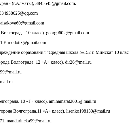
уран» (г.Алматы), 3845545@gmail.com.
 834938625@qq.com
yaisakova60@gmail.com
олгограда. 10 класс). georg0602@gmail.com
ТУ. modotix@gmail.com
чреждение образования “Средняя школа №152 г. Минска” 10 клас
да Волгограда, 12 «А» класс). dir26@mail.ru
.99@mail.ru
ail.ru
ограда. 10 «Г» класс). aminamarat2001@mail.ru
ода Волгограда.11 «А» класс). lisenko198130@mail.ru
1, mandarincka99@mail.ru