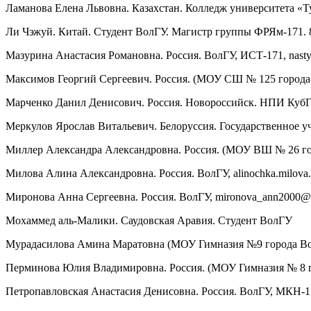
Ламанова Елена Львовна. Казахстан. Колледж университета «Т
Ли Чэжуй. Китай. Студент ВолГУ. Магистр группы ФРЯм-171.
Мазурина Анастасия Романовна. Россия. ВолГУ, ИСТ-171, nast
Максимов Георгий Сергеевич. Россия. (МОУ СШ № 125 города В
Марченко Данил Денисович. Россия. Новороссийск. НПИ КубГ
Меркулов Ярослав Витальевич. Белоруссия. Государственное у
Миллер Александра Александровна. Россия. (МОУ ВШ № 26 горо
Милова Алина Александровна. Россия. ВолГУ, alinochka.milova
Миронова Анна Сергеевна. Россия. ВолГУ, mironova_ann2000@m
Мохаммед аль-Малики. Саудовская Аравия. Студент ВолГУ
Мурадасилова Амина Маратовна (МОУ Гимназия №9 города Волг
Перминова Юлия Владимировна. Россия. (МОУ Гимназия № 8 гор
Петропавловская Анастасия Денисовна. Россия. ВолГУ, МКН-17