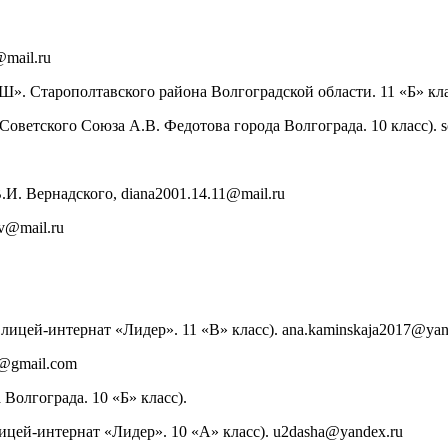
mail.ru
». Старополтавского района Волгоградской области. 11 «Б» кла
етского Союза А.В. Федотова города Волгограда. 10 класс). sc
И. Вернадского, diana2001.14.11@mail.ru
v@mail.ru
ицей-интернат «Лидер». 11 «В» класс). ana.kaminskaja2017@yan
ts@gmail.com
олгограда. 10 «Б» класс).
ицей-интернат «Лидер». 10 «А» класс). u2dasha@yandex.ru