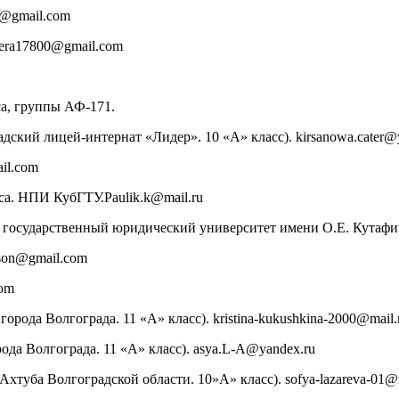
m@gmail.com
lera17800@gmail.com
са, группы АФ-171.
ский лицей-интернат «Лидер». 10 «А» класс). kirsanowa.cater@
il.com
са. НПИ КубГТУ.Paulik.k@mail.ru
государственный юридический университет имени О.Е. Кутафина
tson@gmail.com
com
ода Волгограда. 11 «А» класс). kristina-kukushkina-2000@mail.
да Волгограда. 11 «А» класс). asya.L-A@yandex.ru
туба Волгоградской области. 10»А» класс). sofya-lazareva-01@m