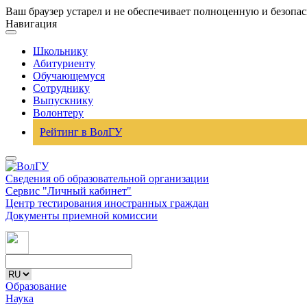
Ваш браузер устарел и не обеспечивает полноценную и безопа
Навигация
Школьнику
Абитуриенту
Обучающемуся
Сотруднику
Выпускнику
Волонтеру
Рейтинг в ВолГУ
Сведения об образовательной организации
Сервис "Личный кабинет"
Центр тестирования иностранных граждан
Документы приемной комиссии
Образование
Наука