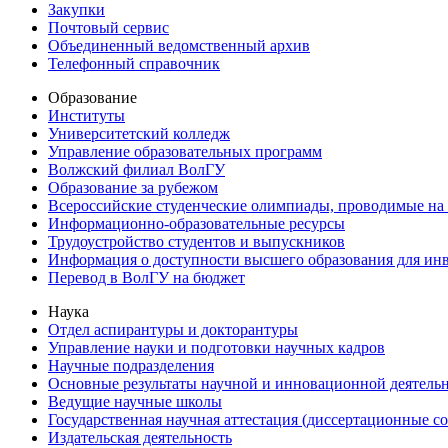
Закупки
Почтовый сервис
Объединенный ведомственный архив
Телефонный справочник
Образование
Институты
Университетский колледж
Управление образовательных программ
Волжский филиал ВолГУ
Образование за рубежом
Всероссийские студенческие олимпиады, проводимые на
Информационно-образовательные ресурсы
Трудоустройство студентов и выпускников
Информация о доступности высшего образования для ин
Перевод в ВолГУ на бюджет
Наука
Отдел аспирантуры и докторантуры
Управление науки и подготовки научных кадров
Научные подразделения
Основные результаты научной и инновационной деятель
Ведущие научные школы
Государственная научная аттестация (диссертационные с
Издательская деятельность