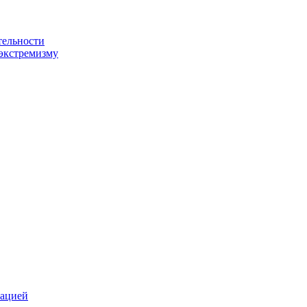
тельности
экстремизму
зацией