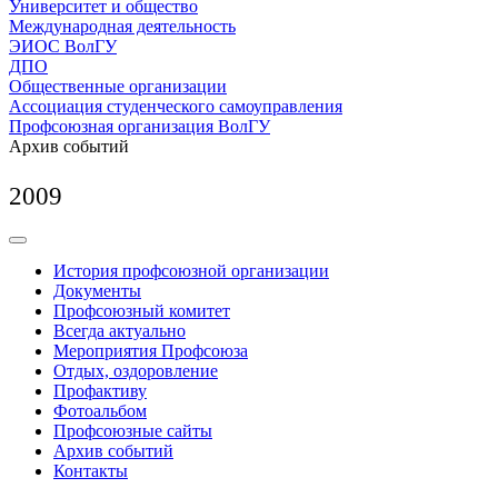
Университет и общество
Международная деятельность
ЭИОС ВолГУ
ДПО
Общественные организации
Ассоциация студенческого самоуправления
Профсоюзная организация ВолГУ
Архив событий
2009
История профсоюзной организации
Документы
Профсоюзный комитет
Всегда актуально
Мероприятия Профсоюза
Отдых, оздоровление
Профактиву
Фотоальбом
Профсоюзные сайты
Архив событий
Контакты