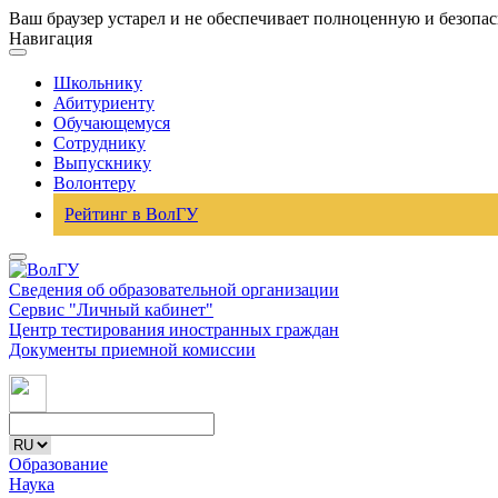
Ваш браузер устарел и не обеспечивает полноценную и безопа
Навигация
Школьнику
Абитуриенту
Обучающемуся
Сотруднику
Выпускнику
Волонтеру
Рейтинг в ВолГУ
Сведения об образовательной организации
Сервис "Личный кабинет"
Центр тестирования иностранных граждан
Документы приемной комиссии
Образование
Наука