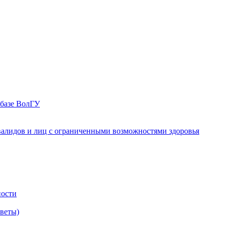
 базе ВолГУ
валидов и лиц с ограниченными возможностями здоровья
ности
оветы)