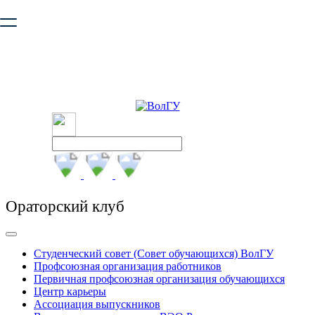
Ваш браузер устарел и не обеспечивает полноценную и
безопасную работу с сайтом. Пожалуйста
обновите браузер
,
чтобы улучшить взаимодействие с сайтом.
Ораторский клуб
Студенческий совет (Совет обучающихся) ВолГУ
Профсоюзная организация работников
Первичная профсоюзная организация обучающихся
Центр карьеры
Ассоциация выпускников