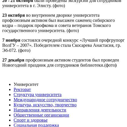
20 - 21 октября
были проведены экскурсии для сотрудников
университета в г. Элисту. (фото)
23 октября
во внутреннем дворике университета
профсоюзным активом был высажен саженец сибирского
кедра – подарок профкома и совета ветеранов Томского
государственного университета. (фото)
7 ноября
состоялся очередной конкурс «Лучший профгрупорг
ВолГУ – 2007». Победителем стала Скосарева Анастасия, гр.
Эб-072. (фото)
27 декабря
профсоюзным активом студентов был проведен
Новогодний праздник для сотрудников библиотеки.(фото
)
Университет
Ректорат
Структура университета
Международное сотрудничество
Культура, искусство, творчество
Направления деятельности
Общественные организации
Спорт и здоровье
Социальная поддержка