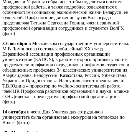
Молдовы и Украины собрались, чтобы поделиться опытом
профсоюзной работы, а также подробнее ознакомиться с
особенностями социально-экономической жизни Беларуси, её
культурой. Профсоюзное движение вузов Волгограда
представляла Татьяна Сергеевна Горина, член первичной
профсоюзной организации сотрудников и студентов ВолГУ.
(фото)
3-6 октября
в Московском государственном университете им.
М.В.Ломоносова состоялся юбилейный XX съезд
Евразийской ассоциации профсоюзных организаций
университетов (ЕАПОУ), в работе которого приняли участие
председатели профкомов сотрудников, профкомов студентов и
объединенных профкомов 34 классических университетов из
Азербайджана, Белоруссии, Казахстана, России, Узбекистана,
Украины и Приднестровья. Наш университет представляли:
Т.В.Юдина – проректор по учебно-воспитательной работе,
член ЦК Профсоюза работников образования и науки, а также
О.Н.Диденко – председатель профсоюзной организации.
(фото)
14 октября
в честь Дня Учителя для сотрудников
университета была организована экскурсия на теплоходе по
Волге. (фото)