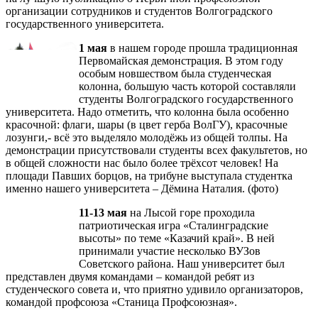
организации сотрудников и студентов Волгоградского
государственного университета.
1 мая
в нашем городе прошла традиционная
Первомайская демонстрация. В этом году
особым новшеством была студенческая
колонна, большую часть которой составляли
студенты Волгоградского государственного
университета. Надо отметить, что колонна была особенно
красочной: флаги, шары (в цвет герба ВолГУ), красочные
лозунги,- всё это выделяло молодёжь из общей толпы. На
демонстрации присутствовали студенты всех факультетов, но
в общей сложности нас было более трёхсот человек! На
площади Павших борцов, на трибуне выступала студентка
именно нашего университета – Дёмина Наталия. (фото)
11-13 мая
на Лысой горе проходила
патриотическая игра «Сталинградские
высоты» по теме «Казачий край». В ней
принимали участие несколько ВУЗов
Советского района. Наш университет был
представлен двумя командами – командой ребят из
студенческого совета и, что приятно удивило организаторов,
командой профсоюза «Станица Профсоюзная».