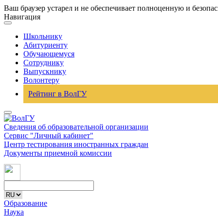
Ваш браузер устарел и не обеспечивает полноценную и безопа
Навигация
Школьнику
Абитуриенту
Обучающемуся
Сотруднику
Выпускнику
Волонтеру
Рейтинг в ВолГУ
Сведения об образовательной организации
Сервис "Личный кабинет"
Центр тестирования иностранных граждан
Документы приемной комиссии
Образование
Наука