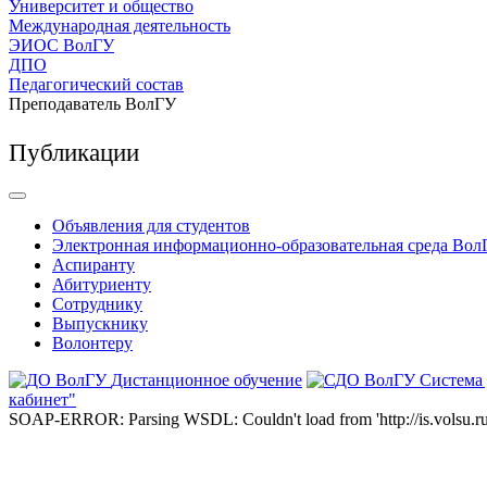
Университет и общество
Международная деятельность
ЭИОС ВолГУ
ДПО
Педагогический состав
Преподаватель ВолГУ
Публикации
Объявления для студентов
Электронная информационно-образовательная среда Вол
Аспиранту
Абитуриенту
Сотруднику
Выпускнику
Волонтеру
Дистанционное обучение
Система
кабинет"
SOAP-ERROR: Parsing WSDL: Couldn't load from 'http://is.volsu.ru/1cu