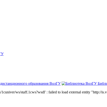
ГУ
 дистанционного образования ВолГУ
Библ
niver/ws/staff.1cws?wsdl' : failed to load external entity "http://is.