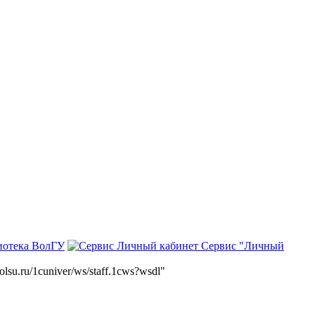
иотека ВолГУ
Сервис "Личный
volsu.ru/1cuniver/ws/staff.1cws?wsdl"