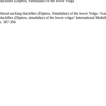
lackflies (Diptera, Simuliidae) of the lower Volga
blood-sucking blackflies (Diptera, Simuliidae) of the lower Volga / I
lackflies (Diptera, simuliidae) of the lower volga// International Mul
p. 387-394