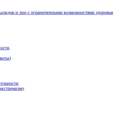
валидов и лиц с ограниченными возможностями здоровья
ности
оветы)
тельности
экстремизму