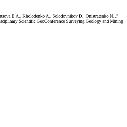
vantsova E.A., Kholodenko A., Solodovnikov D., Onistratenko N. //
tidisciplinary Scientific GeoConference Surveying Geology and Mining