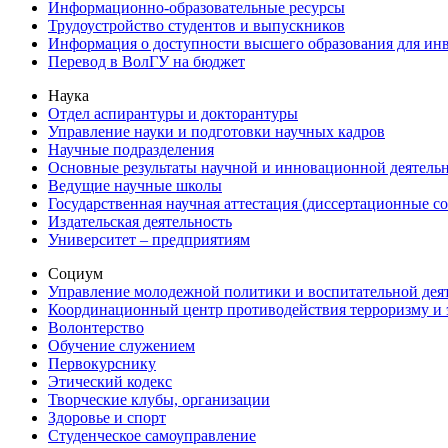
Информационно-образовательные ресурсы
Трудоустройство студентов и выпускников
Информация о доступности высшего образования для ин
Перевод в ВолГУ на бюджет
Наука
Отдел аспирантуры и докторантуры
Управление науки и подготовки научных кадров
Научные подразделения
Основные результаты научной и инновационной деятель
Ведущие научные школы
Государственная научная аттестация (диссертационные с
Издательская деятельность
Университет – предприятиям
Социум
Управление молодежной политики и воспитательной дея
Координационный центр противодействия терроризму и 
Волонтерство
Обучение служением
Первокурснику
Этический кодекс
Творческие клубы, организации
Здоровье и спорт
Студенческое самоуправление