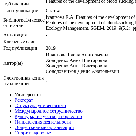
Features of the development of blood-sucking b
публикации
Тип публикации
Статья
Ivantsova E.A. Features of the development of 
Библиографическое
Features of the development of blood-sucking b
описание
Ecology Management, SGEM, 2019, 9(5.2), p
Аннотация
-
Ключевые cлова
-
Год публикации
2019
Иванцова Елена Анатольевна
Холоденко Анна Викторовна
Автор(ы)
Холоденко Анна Викторовна
Солодовников Денис Анатольевич
Электронная копия
-
публикации
Университет
Ректорат
Структура университета
Международное сотрудничество
Культура, искусство, творчество
Направления деятельности
Общественные организации
Спорт и здоровье