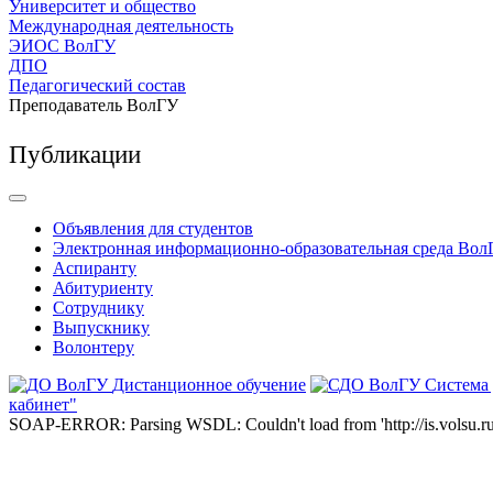
Университет и общество
Международная деятельность
ЭИОС ВолГУ
ДПО
Педагогический состав
Преподаватель ВолГУ
Публикации
Объявления для студентов
Электронная информационно-образовательная среда Вол
Аспиранту
Абитуриенту
Сотруднику
Выпускнику
Волонтеру
Дистанционное обучение
Система
кабинет"
SOAP-ERROR: Parsing WSDL: Couldn't load from 'http://is.volsu.ru/1cu