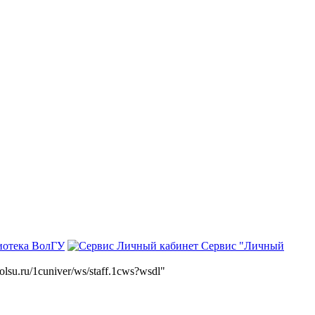
иотека ВолГУ
Сервис "Личный
volsu.ru/1cuniver/ws/staff.1cws?wsdl"