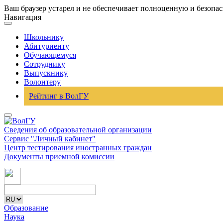
Ваш браузер устарел и не обеспечивает полноценную и безопа
Навигация
Школьнику
Абитуриенту
Обучающемуся
Сотруднику
Выпускнику
Волонтеру
Рейтинг в ВолГУ
Сведения об образовательной организации
Сервис "Личный кабинет"
Центр тестирования иностранных граждан
Документы приемной комиссии
Образование
Наука