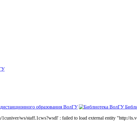
ГУ
 дистанционного образования ВолГУ
Библ
niver/ws/staff.1cws?wsdl' : failed to load external entity "http://is.