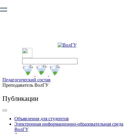
Ваш браузер устарел и не обеспечивает полноценную и
безопасную работу с сайтом. Пожалуйста
обновите браузер
,
чтобы улучшить взаимодействие с сайтом.
Педагогический состав
Преподаватель ВолГУ
Публикации
Объявления для студентов
Электронная информационно-образовательная среда
ВолГУ