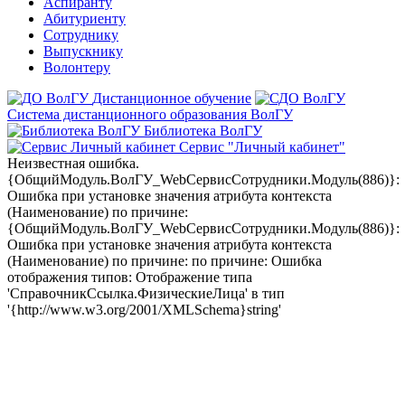
Аспиранту
Абитуриенту
Сотруднику
Выпускнику
Волонтеру
Дистанционное обучение
Система дистанционного образования ВолГУ
Библиотека ВолГУ
Сервис "Личный кабинет"
Неизвестная ошибка.
{ОбщийМодуль.ВолГУ_WebСервисСотрудники.Модуль(886)}:
Ошибка при установке значения атрибута контекста
(Наименование) по причине:
{ОбщийМодуль.ВолГУ_WebСервисСотрудники.Модуль(886)}:
Ошибка при установке значения атрибута контекста
(Наименование) по причине: по причине: Ошибка
отображения типов: Отображение типа
'СправочникСсылка.ФизическиеЛица' в тип
'{http://www.w3.org/2001/XMLSchema}string'