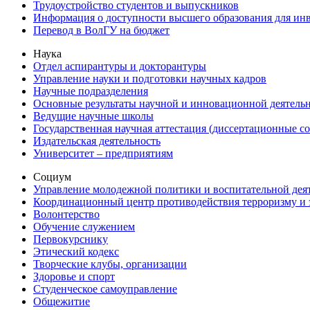
Трудоустройство студентов и выпускников
Информация о доступности высшего образования для ин
Перевод в ВолГУ на бюджет
Наука
Отдел аспирантуры и докторантуры
Управление науки и подготовки научных кадров
Научные подразделения
Основные результаты научной и инновационной деятель
Ведущие научные школы
Государственная научная аттестация (диссертационные с
Издательская деятельность
Университет – предприятиям
Социум
Управление молодежной политики и воспитательной дея
Координационный центр противодействия терроризму и 
Волонтерство
Обучение служением
Первокурснику
Этический кодекс
Творческие клубы, организации
Здоровье и спорт
Студенческое самоуправление
Общежитие