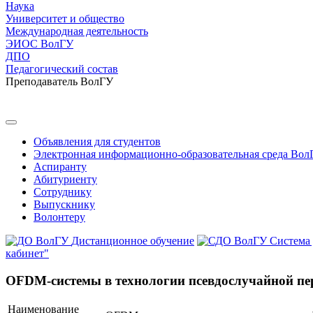
Наука
Университет и общество
Международная деятельность
ЭИОС ВолГУ
ДПО
Педагогический состав
Преподаватель ВолГУ
Объявления для студентов
Электронная информационно-образовательная среда Вол
Аспиранту
Абитуриенту
Сотруднику
Выпускнику
Волонтеру
Дистанционное обучение
Система
кабинет"
OFDM-системы в технологии псевдослучайной пе
Наименование