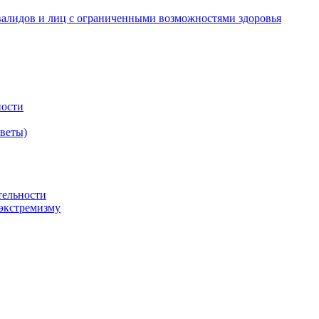
валидов и лиц с ограниченными возможностями здоровья
ности
оветы)
тельности
экстремизму