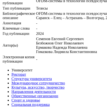
OFDM-системы в технологии псевдослучай
публикации
Тип публикации
Тезисы
Библиографическое
OFDM-системы в технологии псевдослучай
описание
Саранск – Елец – Астрахань – Волгоград, 21
Аннотация
-
Ключевые cлова
-
Год публикации
2024
Семенов Евгений Сергеевич
Безбожнов Олег Николаевич
Автор(ы)
Ермакова Надежда Николаевна
Гомазкова Людмила Константиновна
Электронная копия
-
публикации
Университет
Ректорат
Структура университета
Международное сотрудничество
Культура, искусство, творчество
Направления деятельности
Общественные организации
Спорт и здоровье
Социальная поддержка