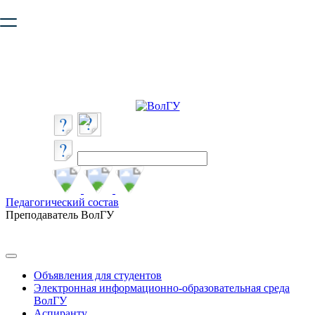
Ваш браузер устарел и не обеспечивает полноценную и
безопасную работу с сайтом. Пожалуйста
обновите браузер
,
чтобы улучшить взаимодействие с сайтом.
Педагогический состав
Преподаватель ВолГУ
Объявления для студентов
Электронная информационно-образовательная среда
ВолГУ
Аспиранту