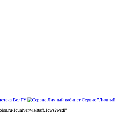
иотека ВолГУ
Сервис "Личный
volsu.ru/1cuniver/ws/staff.1cws?wsdl"