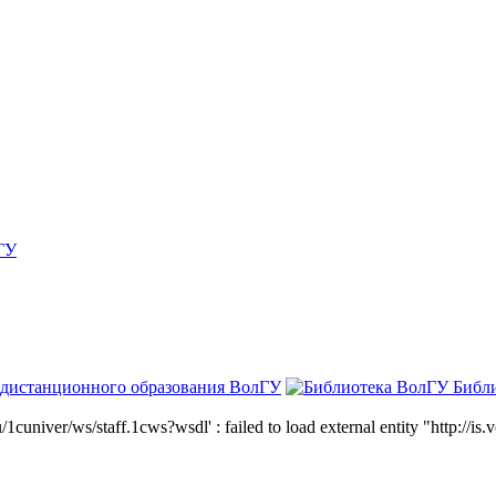
ГУ
 дистанционного образования ВолГУ
Библ
niver/ws/staff.1cws?wsdl' : failed to load external entity "http://is.