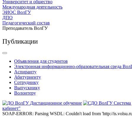
Университет и общество
Международная деятельность
ЭИОС ВолГУ
ДПО
Педагогический состав
Преподаватель ВолГУ
Публикации
Объявления для студентов
Электронная информационно-образовательная среда Вол
Аспиранту
Абитуриенту
Сотруднику
Выпускнику
Волонтеру
Дистанционное обучение
Система
кабинет"
SOAP-ERROR: Parsing WSDL: Couldn't load from 'http://is.volsu.ru/1cu