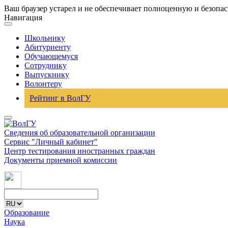
Ваш браузер устарел и не обеспечивает полноценную и безопа
Навигация
Школьнику
Абитуриенту
Обучающемуся
Сотруднику
Выпускнику
Волонтеру
Рейтинг в ВолГУ
Сведения об образовательной организации
Сервис "Личный кабинет"
Центр тестирования иностранных граждан
Документы приемной комиссии
Образование
Наука