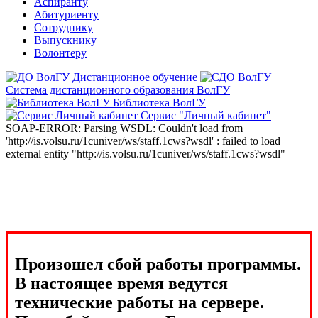
Аспиранту
Абитуриенту
Сотруднику
Выпускнику
Волонтеру
Дистанционное обучение
Система дистанционного образования ВолГУ
Библиотека ВолГУ
Сервис "Личный кабинет"
SOAP-ERROR: Parsing WSDL: Couldn't load from
'http://is.volsu.ru/1cuniver/ws/staff.1cws?wsdl' : failed to load
external entity "http://is.volsu.ru/1cuniver/ws/staff.1cws?wsdl"
Произошел сбой работы программы.
В настоящее время ведутся
технические работы на сервере.