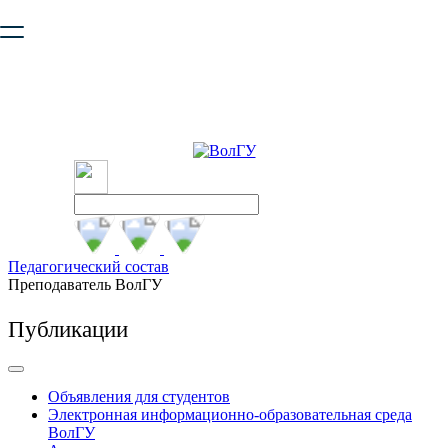
Ваш браузер устарел и не обеспечивает полноценную и
безопасную работу с сайтом. Пожалуйста
обновите браузер
,
чтобы улучшить взаимодействие с сайтом.
Педагогический состав
Преподаватель ВолГУ
Публикации
Объявления для студентов
Электронная информационно-образовательная среда
ВолГУ