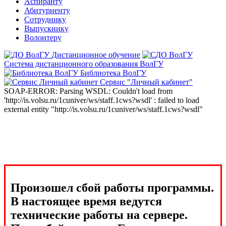
Аспиранту
Абитуриенту
Сотруднику
Выпускнику
Волонтеру
Дистанционное обучение
Система дистанционного образования ВолГУ
Библиотека ВолГУ
Сервис "Личный кабинет"
SOAP-ERROR: Parsing WSDL: Couldn't load from
'http://is.volsu.ru/1cuniver/ws/staff.1cws?wsdl' : failed to load
external entity "http://is.volsu.ru/1cuniver/ws/staff.1cws?wsdl"
Произошел сбой работы программы.
В настоящее время ведутся
технические работы на сервере.