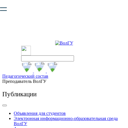
Ваш браузер устарел и не обеспечивает полноценную и
безопасную работу с сайтом. Пожалуйста
обновите браузер
,
чтобы улучшить взаимодействие с сайтом.
Педагогический состав
Преподаватель ВолГУ
Публикации
Объявления для студентов
Электронная информационно-образовательная среда
ВолГУ