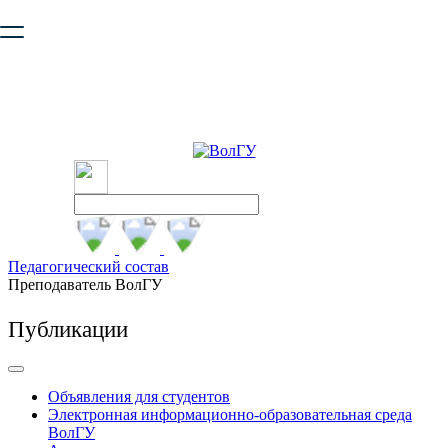
Ваш браузер устарел и не обеспечивает полноценную и
безопасную работу с сайтом. Пожалуйста
обновите браузер
,
чтобы улучшить взаимодействие с сайтом.
Педагогический состав
Преподаватель ВолГУ
Публикации
Объявления для студентов
Электронная информационно-образовательная среда
ВолГУ