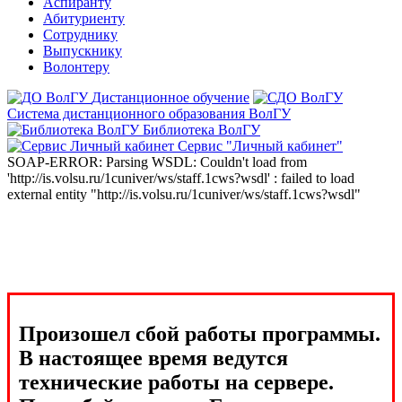
Аспиранту
Абитуриенту
Сотруднику
Выпускнику
Волонтеру
Дистанционное обучение
Система дистанционного образования ВолГУ
Библиотека ВолГУ
Сервис "Личный кабинет"
SOAP-ERROR: Parsing WSDL: Couldn't load from
'http://is.volsu.ru/1cuniver/ws/staff.1cws?wsdl' : failed to load
external entity "http://is.volsu.ru/1cuniver/ws/staff.1cws?wsdl"
Произошел сбой работы программы.
В настоящее время ведутся
технические работы на сервере.