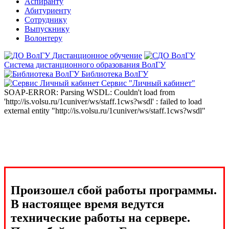
Аспиранту
Абитуриенту
Сотруднику
Выпускнику
Волонтеру
Дистанционное обучение
Система дистанционного образования ВолГУ
Библиотека ВолГУ
Сервис "Личный кабинет"
SOAP-ERROR: Parsing WSDL: Couldn't load from
'http://is.volsu.ru/1cuniver/ws/staff.1cws?wsdl' : failed to load
external entity "http://is.volsu.ru/1cuniver/ws/staff.1cws?wsdl"
Произошел сбой работы программы.
В настоящее время ведутся
технические работы на сервере.