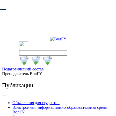
Ваш браузер устарел и не обеспечивает полноценную и
безопасную работу с сайтом. Пожалуйста
обновите браузер
,
чтобы улучшить взаимодействие с сайтом.
Педагогический состав
Преподаватель ВолГУ
Публикации
Объявления для студентов
Электронная информационно-образовательная среда
ВолГУ