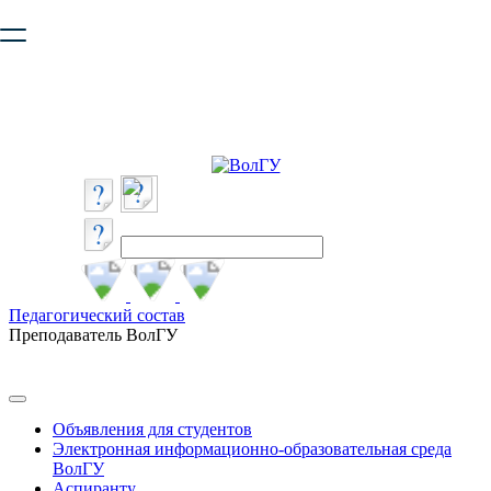
Ваш браузер устарел и не обеспечивает полноценную и
безопасную работу с сайтом. Пожалуйста
обновите браузер
,
чтобы улучшить взаимодействие с сайтом.
Педагогический состав
Преподаватель ВолГУ
Объявления для студентов
Электронная информационно-образовательная среда
ВолГУ
Аспиранту