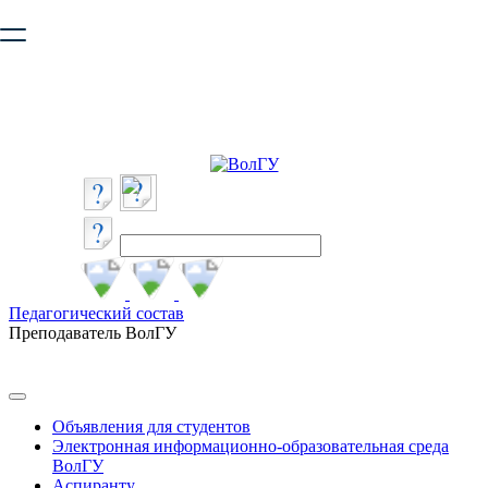
Ваш браузер устарел и не обеспечивает полноценную и
безопасную работу с сайтом. Пожалуйста
обновите браузер
,
чтобы улучшить взаимодействие с сайтом.
Педагогический состав
Преподаватель ВолГУ
Объявления для студентов
Электронная информационно-образовательная среда
ВолГУ
Аспиранту