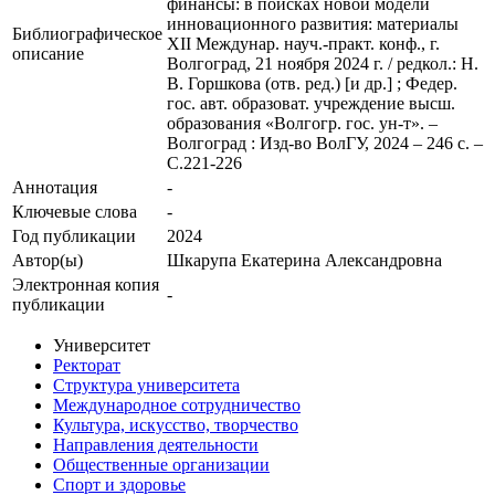
финансы: в поисках новой модели
инновационного развития: материалы
Библиографическое
XII Междунар. науч.-практ. конф., г.
описание
Волгоград, 21 ноября 2024 г. / редкол.: Н.
В. Горшкова (отв. ред.) [и др.] ; Федер.
гос. авт. образоват. учреждение высш.
образования «Волгогр. гос. ун-т». –
Волгоград : Изд-во ВолГУ, 2024 – 246 с. –
С.221-226
Аннотация
-
Ключевые cлова
-
Год публикации
2024
Автор(ы)
Шкарупа Екатерина Александровна
Электронная копия
-
публикации
Университет
Ректорат
Структура университета
Международное сотрудничество
Культура, искусство, творчество
Направления деятельности
Общественные организации
Спорт и здоровье